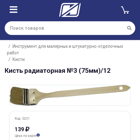
Для клиентов всех банков
Инструмент для малярных и штукатурно-отделочных
Разбейте
работ
оплату
на части
Кисти
без переплат
Кисть радиаторная №3 (75мм)/12
График платежей
Сегодня
Код: 0231
25
%
139
Цена по карте