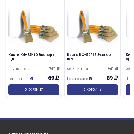
раз в 2 недели
Кисть КФ-35*10 Эксперт
Кисть КФ-50*12 Эксперт
Кист
щп
щп
щп
74
90
96
90
Обычная цена
Обычная цена
Обыч
69
89
Цена по карте
Цена по карте
Цена
В КОРЗИНУ
В КОРЗИНУ