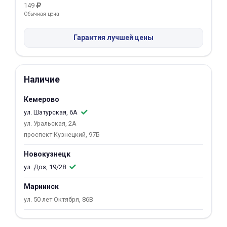
149
Обычная цена
Добавляйте товары
в корзину
Гарантия лучшей цены
Оплачивайте сегодня только
25
% картой любого банка
Наличие
Кемерово
Получайте товар
ул. Шатурская, 6А
выбранный способом
ул. Уральская, 2А
проспект Кузнецкий, 97Б
Оставшиеся
75
% будут
Новокузнецк
списываться
с вашей карты
ул. Доз, 19/28
по
25
%
каждые 2 недели
Мариинск
ул. 50 лет Октября, 86В
Подробнее