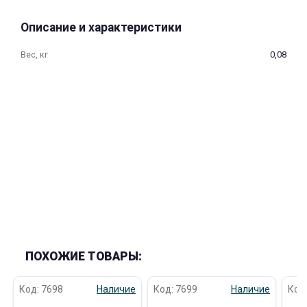
об оплате Плайтом
Описание и характеристики
Вес, кг
0,08
Остались вопросы?
25
8 800 302-02-51
plait.ru
раз в 2
недели
ПОХОЖИЕ ТОВАРЫ:
Код: 7698
Наличие
Код: 7699
Наличие
Код