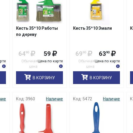
Кисть 35*10 Работы
Кисть 35*10 Эмали
К
по дереву
64
59
69
63
90
90
90
арте
Обычная
Цена по карте
Обычная
Цена по карте
цена
цена
В КОРЗИНУ
В КОРЗИНУ
чие
Код: 3960
Наличие
Код: 5472
Наличие
К