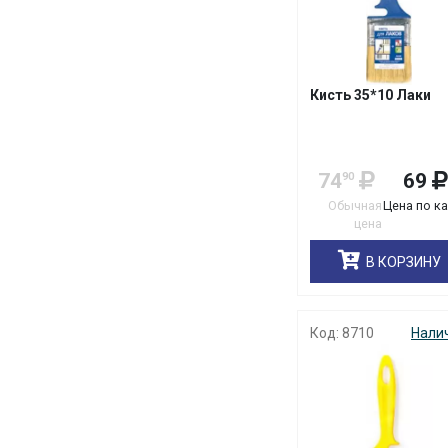
0,078
0,08
0,085
0,09
Кисть 35*10 Лаки
0,097
0,1
0,115
74
69
90
0,116
Обычная
Цена по к
цена
0,12
0,125
В КОРЗИНУ
0,127
0,135
Код: 8710
Нали
0,15
0,155
0,16
0,18