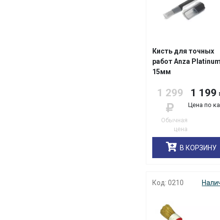
Кисть для точных
работ Anza Platinu
15мм
1 299
1 199
Цена по к
Обычная
цена
В КОРЗИНУ
Код: 0210
Нали