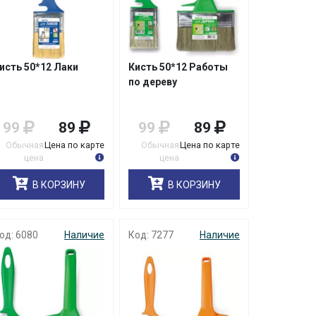
исть 50*12 Лаки
Кисть 50*12 Работы
по дереву
99
89
99
89
Обычная
Цена по карте
Обычная
Цена по карте
цена
цена
В КОРЗИНУ
В КОРЗИНУ
од: 6080
Наличие
Код: 7277
Наличие