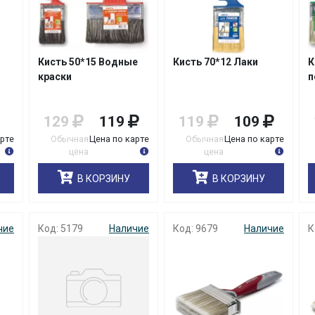
Кисть 50*15 Водные
Кисть 70*12 Лаки
К
краски
п
129
119
119
109
арте
Обычная
Цена по карте
Обычная
Цена по карте
цена
цена
В КОРЗИНУ
В КОРЗИНУ
чие
Код: 5179
Наличие
Код: 9679
Наличие
К