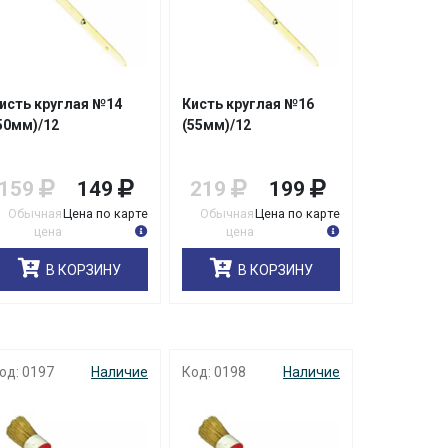
исть круглая №14
Кисть круглая №16
50мм)/12
(55мм)/12
159
149
219
199
Обычная
Цена по карте
Обычная
Цена по карте
цена
цена
В КОРЗИНУ
В КОРЗИНУ
од: 0197
Наличие
Код: 0198
Наличие