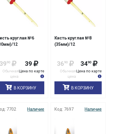
исть круглая №6
Кисть круглая №8
30мм)/12
(35мм)/12
39
39
36
34
90
90
90
Обычная
Цена по карте
Обычная
Цена по карте
цена
цена
В КОРЗИНУ
В КОРЗИНУ
од: 7702
Наличие
Код: 7697
Наличие