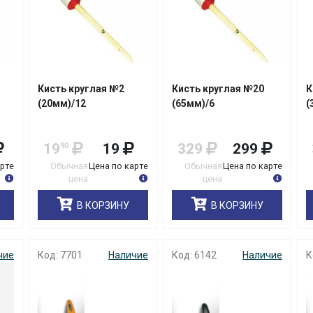
Кисть круглая №2
Кисть круглая №20
К
(20мм)/12
(65мм)/6
(
19
19
329
299
90
арте
Обычная
Цена по карте
Обычная
Цена по карте
цена
цена
В КОРЗИНУ
В КОРЗИНУ
чие
Код: 7701
Наличие
Код: 6142
Наличие
К