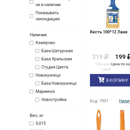
не в наличии
Показывать
некондицию
Кисть 100*12 Лаки
Наличие
Кемерово
База Шатурская
219
199
База Уральская
Обычная
Цена по к
Студия Цвета
цена
Новокузнецк
В КОРЗИНУ
База Новокузнецк
Мариинск
Новостройка
Код: 7901
Нали
Вес, кг
0,015