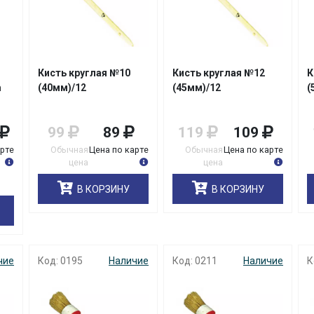
Кисть круглая №10
Кисть круглая №12
К
m
(40мм)/12
(45мм)/12
(
99
89
119
109
арте
Обычная
Цена по карте
Обычная
Цена по карте
цена
цена
В КОРЗИНУ
В КОРЗИНУ
чие
Код: 0195
Наличие
Код: 0211
Наличие
К