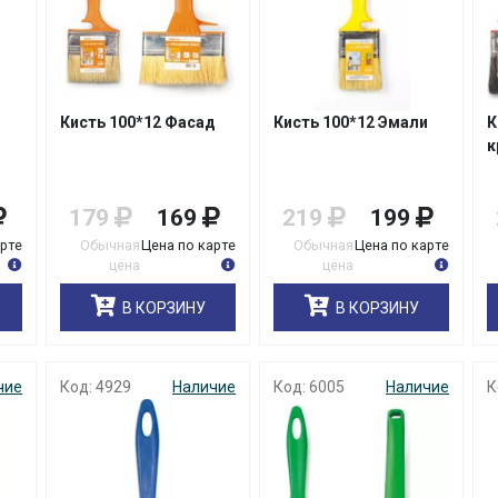
Кисть 100*12 Фасад
Кисть 100*12 Эмали
К
к
179
169
219
199
арте
Обычная
Цена по карте
Обычная
Цена по карте
цена
цена
В КОРЗИНУ
В КОРЗИНУ
чие
Код: 4929
Наличие
Код: 6005
Наличие
К