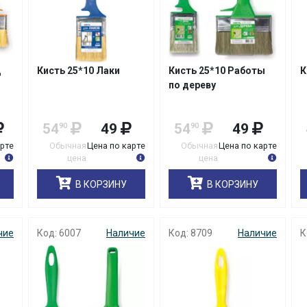
д
Кисть 25*10 Лаки
Кисть 25*10 Работы
К
по дереву
54
49
54
49
90
90
арте
Обычная
Цена по карте
Обычная
Цена по карте
цена
цена
В КОРЗИНУ
В КОРЗИНУ
чие
Код: 6007
Наличие
Код: 8709
Наличие
К