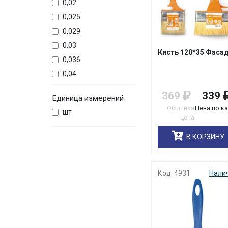
0,02
0,025
0,029
0,03
Кисть 120*35 Фаса
0,036
0,04
0,044
369
339
Единица измерений
0,045
Обычная
Цена по к
шт
0,046
цена
0,05
В КОРЗИНУ
0,052
0,053
Код: 4931
Нали
0,06
0,065
0,07
0,075