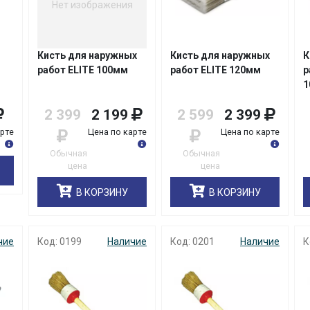
Нет изображения
Кисть для наружных
Кисть для наружных
К
работ ELITE 100мм
работ ELITE 120мм
р
1
2 399
2 199
2 599
2 399
арте
Цена по карте
Цена по карте
Обычная
Обычная
цена
цена
В КОРЗИНУ
В КОРЗИНУ
чие
Код: 0199
Наличие
Код: 0201
Наличие
К