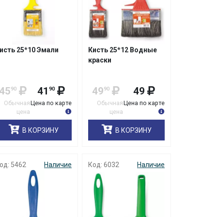
исть 25*10 Эмали
Кисть 25*12 Водные
краски
45
41
49
49
90
90
90
Обычная
Цена по карте
Обычная
Цена по карте
цена
цена
В КОРЗИНУ
В КОРЗИНУ
од: 5462
Наличие
Код: 6032
Наличие