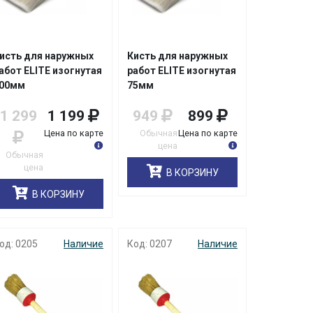
исть для наружных
Кисть для наружных
абот ELITE изогнутая
работ ELITE изогнутая
00мм
75мм
1 299
1 199
949
899
Цена по карте
Обычная
Цена по карте
цена
Обычная
цена
В КОРЗИНУ
В КОРЗИНУ
од: 0205
Наличие
Код: 0207
Наличие