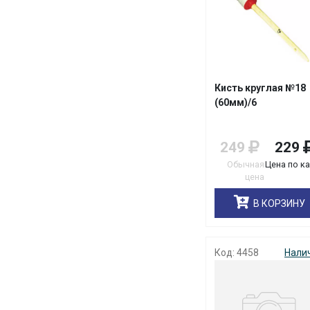
Кисть круглая №18
(60мм)/6
249
229
Обычная
Цена по к
цена
В КОРЗИНУ
Код: 4458
Нали