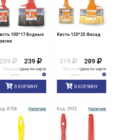
исть 100*17 Водные
Кисть 120*25 Фасад
раски
259
239
319
289
Обычная
Цена по карте
Обычная
Цена по карте
цена
цена
В КОРЗИНУ
В КОРЗИНУ
од: 8708
Наличие
Код: 3932
Наличие