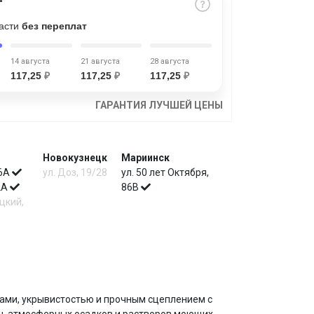
части
без переплат
14 августа
21 августа
28 августа
117,25
₽
117,25
₽
117,25
₽
ГАРАНТИЯ ЛУЧШЕЙ ЦЕНЫ
Новокузнецк
Мариинск
 6А
ул. Доз, 19/28
ул. 50 лет Октября,
 2А
86В
цкий,
ами, укрывистостью и прочным сцеплением с