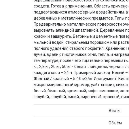
окрашиваемой поверхностью. Легко наносится, 
средств. Готова к применению. Область примене
подвергающихся атмосферным воздействиям, а та
деревянных и металлических предметов. Типы по
Предварительно металлические поверхности очи
выровнять алкидной шпатлевкой. Деревянные по
краски и зашкурить. Бетонные и цементные пове
мыльной водой, стиральным порошком или раств
полного удаления старого покрытия. Хранение: Г
лучей, вдали от источников огня, тепла, и нагр
температуре, после чего тщательно перемешать. Фасовка
кг, 2,8 кг, 20 кг, 50 кг - белая глянцевая, черн
каждого слоя – 24 ч. Примерный расход: Белый – 
Желтый / красный – 5-10 м2/кг Инструмент: Кист
микронизированный мрамор, уайт-спирит, сиккат
белый, бежевый, кремовый, кофе с молоком, жел
голубой, голубой, синий, сиреневый, красный, в
Вес, кг
Объём