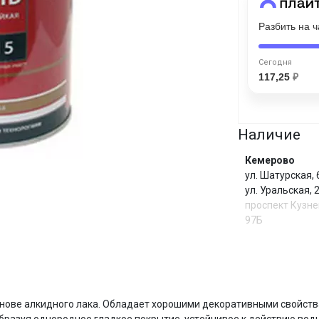
График платежей
Разбить на 
Сегодня
Сегодня
25
%
117,25
₽
Наличие
Добавляйте товары
в корзину
Кемерово
ул. Шатурская,
ул. Уральская,
проспект Кузне
Оплачивайте сегодня только
97Б
25
% картой любого банка
Получайте товар
выбранный способом
И
ове алкидного лака. Обладает хорошими декоративными свойств