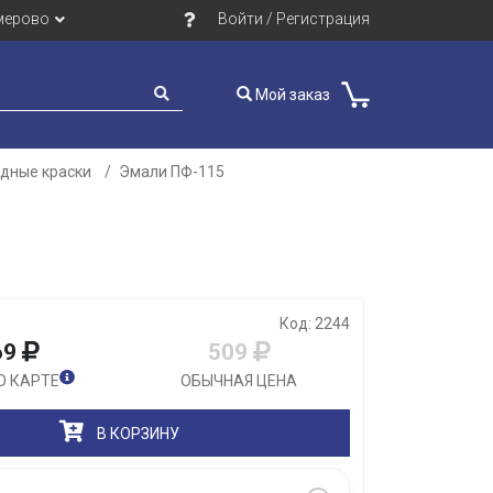
мерово
Войти / Регистрация
Мой заказ
идные краски
Эмали ПФ-115
Закрыть
Код: 2244
69
509
О КАРТЕ
ОБЫЧНАЯ ЦЕНА
В КОРЗИНУ