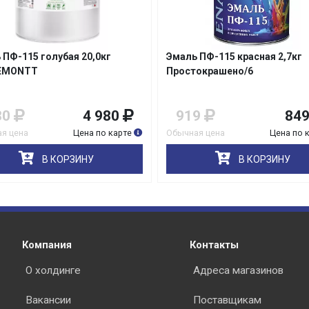
 ПФ-115 голубая 20,0кг
Эмаль ПФ-115 красная 2,7кг
EMONTT
Простокрашено/6
80
4 980
919
84
я цена
Цена по карте
Обычная цена
Цена по 
В КОРЗИНУ
В КОРЗИНУ
Компания
Контакты
О холдинге
Адреса магазинов
Вакансии
Поставщикам