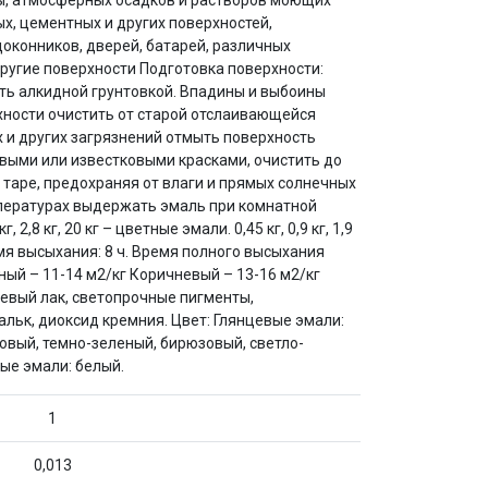
ды, атмосферных осадков и растворов моющих
х, цементных и других поверхностей,
оконников, дверей, батарей, различных
ругие поверхности Подготовка поверхности:
ть алкидной грунтовкой. Впадины и выбоины
ности очистить от старой отслаивающейся
 и других загрязнений отмыть поверхность
выми или известковыми красками, очистить до
 таре, предохраняя от влаги и прямых солнечных
температурах выдержать эмаль при комнатной
 2,8 кг, 20 кг – цветные эмали. 0,45 кг, 0,9 кг, 1,9
ремя высыхания: 8 ч. Время полного высыхания
еный – 11-14 м2/кг Коричневый – 13-16 м2/кг
левый лак, светопрочные пигменты,
льк, диоксид кремния. Цвет: Глянцевые эмали:
овый, темно-зеленый, бирюзовый, светло-
ые эмали: белый.
1
0,013