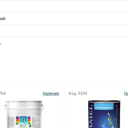
ний
раз в 2 недели
ь
704
Наличие
Код: 0204
Н