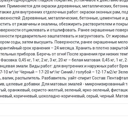
образуя однородное гладкое покрытие, устойчивое к действию во
Оставшиеся
75
% будут
списываться
ния: Применяется для окраски деревянных, металлических, бетонны
с вашей карты
по
25
%
каждые 2 недели
кже для внутренних отделочных работ: окраски оконных рам, под
вехностей: Деревянные, металлические, бетонные, цементные и д
стить от ржавчины и окалины, обезжирить растворителем и покры
верхности отциклевать и отшлифовать. Ранее окрашенные поверх
рхности предварительно зашпатлевать и загрунтовать. От жировых
ором соды, затем высушить. Поверхности, ранее окрашенные мело
Подробнее
об оплате Плайтом
арантийный срок хранения – 24 месяца. Хранить в плотно закрытой
евательных приборов. Беречь от огня! После хранения при низких 
: 0,45 кг, 1 кг, 2 кг, 3 кг, 20 кг – белая матовая. 0,45 кг, 1 кг, 2 кг,
ая глянцевая эмали. Виды работ: для внутренних и наружных работ В
7-10 м²/кг Черный – 17-20 м²/кг Синий / голубой – 12-17 м2/кг Зел
25
ь, валик, распылитель. Разбавитель: уайт-спирит Состав: Пентафта
раз в 2
ив, целевые добавки. Для матовых эмалей - микронизированный та
Остались вопросы?
недели
тый, оранжевый, охристо-желтый, зеленый, ярко-зеленый, фисташк
8 800 302-02-51
ишневый, коричневый, шоколадно-коричневый, серый, черный. Матов
plait.ru