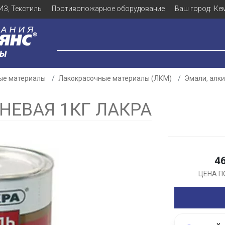
ИЗ, Текстиль
Противопожарное оборудование
Ваш город:
Ке
ЛЫ
ые материалы
Лакокрасочные материалы (ЛКМ)
Эмали, алк
НЕВАЯ 1КГ ЛАКРА
Для клиентов всех банков
4
Разбейте
оплату
ЦЕНА П
а части
без переплат