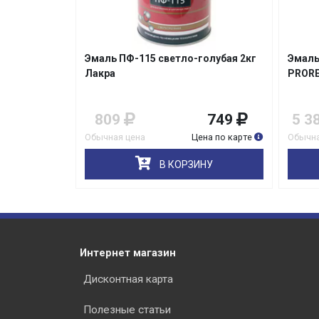
8кг
Эмаль ПФ-115 светло-голубая 2кг
Эмаль
Лакра
PROR
599
809
749
5 3
на по карте
Обычная цена
Цена по карте
Обычна
НУ
В КОРЗИНУ
Интернет магазин
Дисконтная карта
Полезные статьи