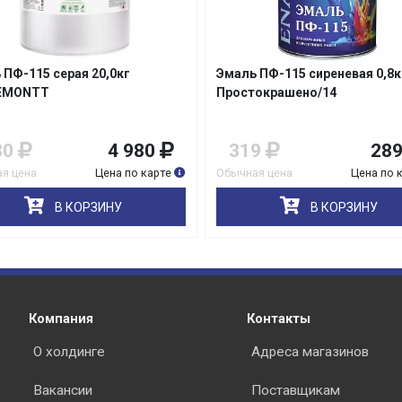
 ПФ-115 сиреневая 0,8кг
Эмаль ПФ-115 бежевая 0,8кг
окрашено/14
Простокрашено/14
9
289
279
25
я цена
Цена по карте
Обычная цена
Цена по 
В КОРЗИНУ
В КОРЗИНУ
Компания
Контакты
О холдинге
Адреса магазинов
Вакансии
Поставщикам