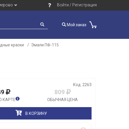
мерово
Войти / Регистрация
Мой заказ
идные краски
Эмали ПФ-115
Закрыть
Код: 2263
49
809
О КАРТЕ
ОБЫЧНАЯ ЦЕНА
В КОРЗИНУ