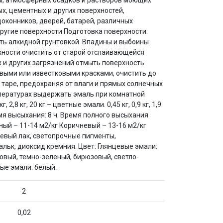
ды, атмосферных осадков и растворов моющих
х, цементных и других поверхностей,
оконников, дверей, батарей, различных
ругие поверхности Подготовка поверхности:
ть алкидной грунтовкой. Впадины и выбоины
ности очистить от старой отслаивающейся
 и других загрязнений отмыть поверхность
выми или известковыми красками, очистить до
 таре, предохраняя от влаги и прямых солнечных
температурах выдержать эмаль при комнатной
 2,8 кг, 20 кг – цветные эмали. 0,45 кг, 0,9 кг, 1,9
ремя высыхания: 8 ч. Время полного высыхания
еный – 11-14 м2/кг Коричневый – 13-16 м2/кг
левый лак, светопрочные пигменты,
льк, диоксид кремния. Цвет: Глянцевые эмали:
овый, темно-зеленый, бирюзовый, светло-
ые эмали: белый.
2
0,02