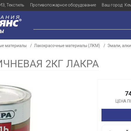
ИЗ, Текстиль
Противопожарное оборудование
Ваш город:
Ке
ЛЫ
ые материалы
Лакокрасочные материалы (ЛКМ)
Эмали, алк
ИЧНЕВАЯ 2КГ ЛАКРА
Для клиентов всех банков
7
Разбейте
оплату
ЦЕНА П
а части
без переплат