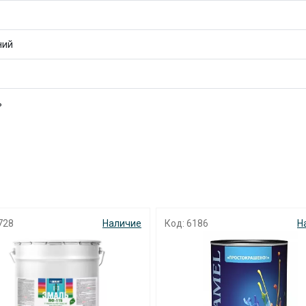
ний
раз в 2 недели
ь
186
Наличие
Код: 5304
Н