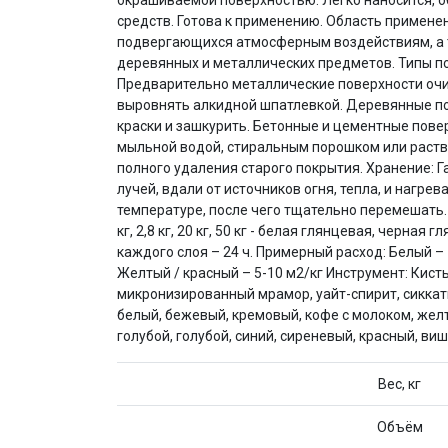
окрашиваемой поверхностью. Легко наносится, 
средств. Готова к применению. Область примене
подвергающихся атмосферным воздействиям, а та
деревянных и металлических предметов. Типы по
Предварительно металлические поверхности очи
выровнять алкидной шпатлевкой. Деревянные по
краски и зашкурить. Бетонные и цементные пове
мыльной водой, стиральным порошком или раств
полного удаления старого покрытия. Хранение: Г
лучей, вдали от источников огня, тепла, и нагр
температуре, после чего тщательно перемешать. Фасовка
кг, 2,8 кг, 20 кг, 50 кг - белая глянцевая, черн
каждого слоя – 24 ч. Примерный расход: Белый – 
Желтый / красный – 5-10 м2/кг Инструмент: Кист
микронизированный мрамор, уайт-спирит, сиккат
белый, бежевый, кремовый, кофе с молоком, жел
голубой, голубой, синий, сиреневый, красный, в
Вес, кг
Объём