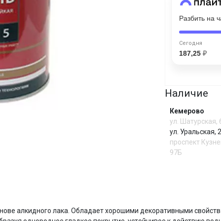
График платежей
Разбить на 
Сегодня
Сегодня
25
%
187,25
₽
Наличие
Добавляйте товары
в корзину
Кемерово
ул. Шатурская,
ул. Уральская,
проспект Кузне
Оплачивайте сегодня только
97Б
25
% картой любого банка
Получайте товар
выбранный способом
И
ове алкидного лака. Обладает хорошими декоративными свойств