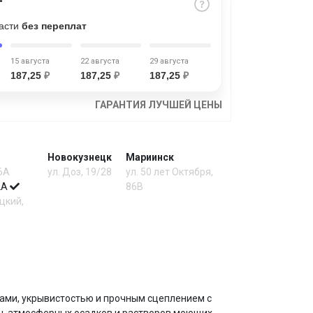
части
без переплат
15 августа
22 августа
29 августа
187,25
₽
187,25
₽
187,25
₽
ГАРАНТИЯ ЛУЧШЕЙ ЦЕНЫ
Новокузнецк
Мариинск
 6А
ул. Доз, 19/28
ул. 50 лет Октября,
 2А
86В
цкий,
ами, укрывистостью и прочным сцеплением с