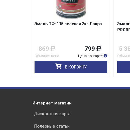
2кг Лакра
Эмаль ПФ-115 серая 20,0кг
Эмаль
PROREMONTT
Прост
799
5 380
4 980
31
на по карте
Обычная цена
Цена по карте
Обычна
НУ
В КОРЗИНУ
Интернет магазин
Дисконтная карта
Полезные статьи