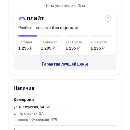
Цена указана за 20 кг
Добавляйте товары
в корзину
Разбить на части
без переплат
Оплачивайте сегодня только
25
% картой любого банка
Сегодня
14 августа
21 августа
28 августа
1 295
₽
1 295
₽
1 295
₽
1 295
₽
Получайте товар
Гарантия лучшей цены
выбранный способом
Оставшиеся
75
% будут
Наличие
списываться
с вашей карты
Кемерово
по
25
%
каждые 2 недели
ул. Шатурская, 6А
ул. Уральская, 2А
проспект Кузнецкий, 97Б
Подробнее