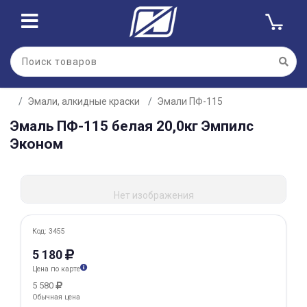
Для клиентов всех банков
Эмали, алкидные краски
Эмали ПФ-115
Разбейте
Эмаль ПФ-115 белая 20,0кг Эмпилс
оплату
на части
Эконом
без переплат
Нет изображения
График платежей
Код: 3455
Сегодня
5 180
25
%
Цена по карте
5 580
Обычная цена