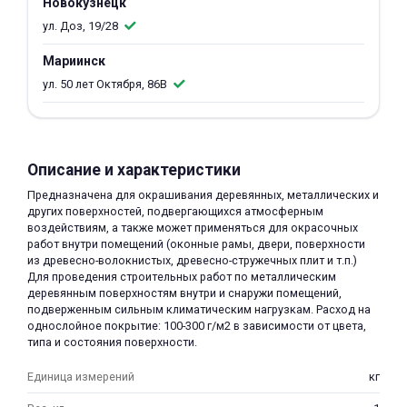
Новокузнецк
об оплате Плайтом
ул. Доз, 19/28
Мариинск
ул. 50 лет Октября, 86В
Остались вопросы?
25
8 800 302-02-51
plait.ru
раз в 2
Описание и характеристики
недели
Предназначена для окрашивания деревянных, металлических и
других поверхностей, подвергающихся атмосферным
воздействиям, а также может применяться для окрасочных
работ внутри помещений (оконные рамы, двери, поверхности
из древесно-волокнистых, древесно-стружечных плит и т.п.)
Для проведения строительных работ по металлическим
деревянным поверхностям внутри и снаружи помещений,
подверженным сильным климатическим нагрузкам. Расход на
однослойное покрытие: 100-300 г/м2 в зависимости от цвета,
типа и состояния поверхности.
Единица измерений
кг