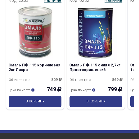
Код: 2263
Наличие
Код: 0232
Наличие
Код
Эмаль ПФ-115 коричневая
Эмаль ПФ-115 синяя 2,7кг
Эма
2кг Лакра
Простокрашено/6
1кг 
809
869
Обычная цена
Обычная цена
Обыч
749
799
Цена по карте
Цена по карте
Цена
В КОРЗИНУ
В КОРЗИНУ