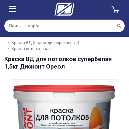
Для клиентов всех банков
Краска ВД (водно-дисперсионные)
Разбейте
Краска интерьерная
оплату
на части
Краска ВД для потолков супербелая
без переплат
1,5кг Дисконт Ореол
График платежей
Сегодня
25
%