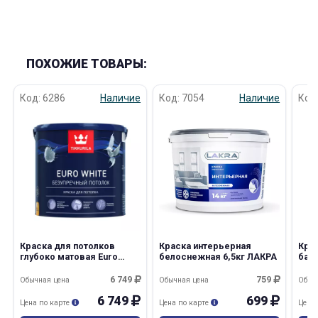
ПОХОЖИЕ ТОВАРЫ:
Код: 6286
Наличие
Код: 7054
Наличие
Код
Краска для потолков
Краска интерьерная
Крас
глубоко матовая Euro
белоснежная 6,5кг ЛАКРА
база
White 9,0л Tikkurila
6 749
759
Обычная цена
Обычная цена
Обыч
6 749
699
Цена по карте
Цена по карте
Цена