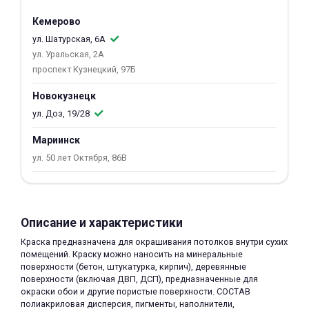
об оплате Плайтом
Кемерово
ул. Шатурская, 6А
ул. Уральская, 2А
проспект Кузнецкий, 97Б
Остались вопросы?
25
Новокузнецк
8 800 302-02-51
ул. Доз, 19/28
plait.ru
раз в 2
недели
Мариинск
ул. 50 лет Октября, 86В
Описание и характеристики
Краска предназначена для окрашивания потолков внутри сухих
помещений. Краску можно наносить на минеральные
поверхности (бетон, штукатурка, кирпич), деревянные
поверхности (включая ДВП, ДСП), предназначенные для
окраски обои и другие пористые поверхности. СОСТАВ
полиакриловая дисперсия, пигменты, наполнители,