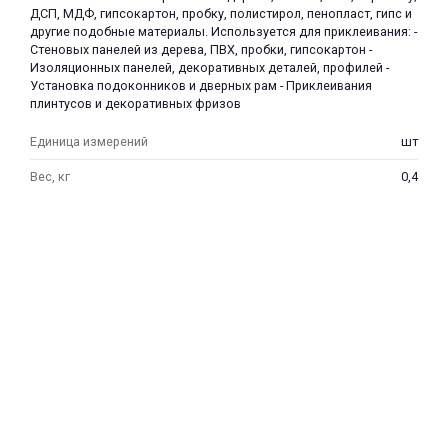
ДСП, МДФ, гипсокартон, пробку, полистирол, пенопласт, гипс и
другие подобные материалы. Используется для приклеивания: -
Стеновых панелей из дерева, ПВХ, пробки, гипсокартон -
Изоляционных панелей, декоративных деталей, профилей -
Установка подоконников и дверных рам - Приклеивания
плинтусов и декоративных фризов
Единица измерений
шт
раз в 2 недели
Вес, кг
0,4