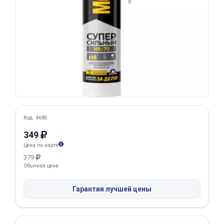
Добавляйте товары
в корзину
Оплачивайте сегодня только
25
% картой любого банка
Получайте товар
выбранный способом
Код: 4685
349
Цена по карте
Оставшиеся
75
% будут
379
списываться
с вашей карты
Обычная цена
по
25
%
каждые 2 недели
Гарантия лучшей цены
Подробнее