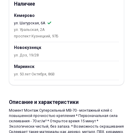
Наличие
об оплате Плайтом
Кемерово
ул. Шатурская, 6А
ул. Уральская, 2А
проспект Кузнецкий, 97Б
Остались вопросы?
25
8 800 302-02-51
Новокузнецк
plait.ru
раз в 2
ул. Доз, 19/28
недели
Мариинск
ул. 50 лет Октября, 86В
Описание и характеристики
Момент Монтаж Суперсильный МВ-70 - монтажный клей с
повышенной прочностью крепления * Первоначальная сила
склеивания - 70 кг/м² * Открытое время 15 минут *
Экологически чистый, без запаха. * Возможность окрашивания
Склеивает такие материалы как дерево, металл, ПВХ, керамику,