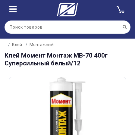
Для клиентов всех банков
Клей
Монтажный
Разбейте
Клей Момент Монтаж МВ-70 400г
оплату
на части
Суперсильный белый/12
без переплат
График платежей
Сегодня
25
%