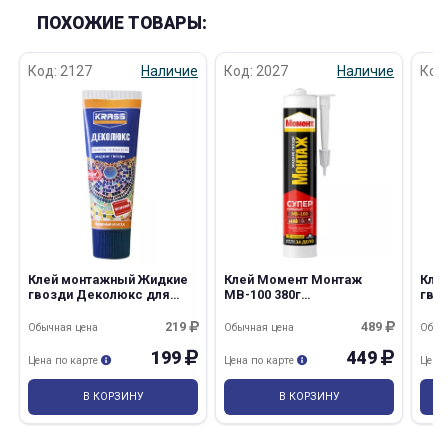
ПОХОЖИЕ ТОВАРЫ:
Код: 2127
Наличие
Код: 2027
Наличие
Код
Клей монтажный Жидкие
Клей Момент Монтаж
Кле
гвозди Деколюкс для
МВ-100 380г
гвоз
ремонтных работ
Суперсильный плюс
плит
прозрачный 250мл
белый/12
219
489
Обычная цена
Обычная цена
Обыч
Krass/12
199
449
Цена по карте
Цена по карте
Цена
В КОРЗИНУ
В КОРЗИНУ