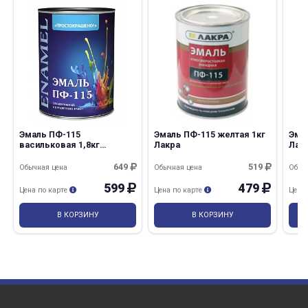
Эмаль ПФ-115
Эмаль ПФ-115 желтая 1кг
Эмал
васильковая 1,8кг
Лакра
Лак
Простокрашено/6
649
519
Обычная цена
Обычная цена
Обыч
599
479
Цена по карте
Цена по карте
Цена
В КОРЗИНУ
В КОРЗИНУ