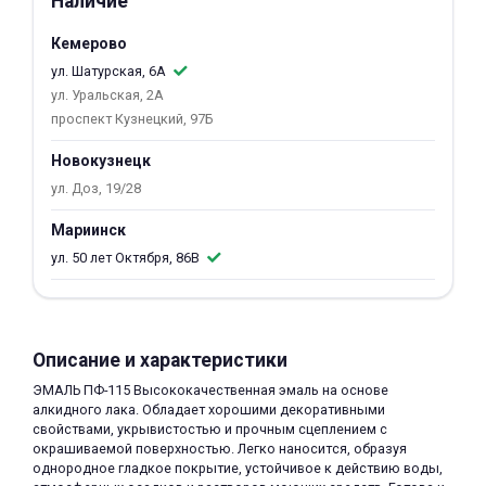
Наличие
об оплате Плайтом
Кемерово
ул. Шатурская, 6А
ул. Уральская, 2А
проспект Кузнецкий, 97Б
Остались вопросы?
25
8 800 302-02-51
Новокузнецк
plait.ru
ул. Доз, 19/28
раз в 2
недели
Мариинск
ул. 50 лет Октября, 86В
Описание и характеристики
ЭМАЛЬ ПФ-115 Высококачественная эмаль на основе
алкидного лака. Обладает хорошими декоративными
свойствами, укрывистостью и прочным сцеплением с
окрашиваемой поверхностью. Легко наносится, образуя
однородное гладкое покрытие, устойчивое к действию воды,