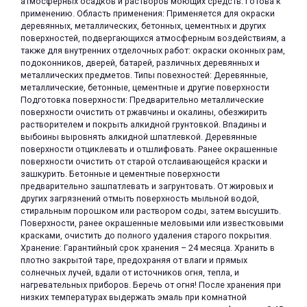
атмосферных осадков и растворов моющих средств. Готова к
применению. Область применения: Применяется для окраски
деревянных, металлических, бетонных, цементных и других
поверхностей, подвергающихся атмосферным воздействиям, а
также для внутренних отделочных работ: окраски оконных рам,
подоконников, дверей, батарей, различных деревянных и
металлических предметов. Типы повехностей: Деревянные,
металлические, бетонные, цементные и другие поверхности
Подготовка поверхности: Предварительно металлические
раз в 2 недели
поверхности очистить от ржавчины и окалины, обезжирить
растворителем и покрыть алкидной грунтовкой. Впадины и
выбоины выровнять алкидной шпатлевкой. Деревянные
поверхности отциклевать и отшлифовать. Ранее окрашенные
поверхности очистить от старой отслаивающейся краски и
зашкурить. Бетонные и цементные поверхности
предварительно зашпатлевать и загрунтовать. От жировых и
других загрязнений отмыть поверхность мыльной водой,
стиральным порошком или раствором соды, затем высушить.
Поверхности, ранее окрашенные меловыми или известковыми
красками, очистить до полного удаления старого покрытия.
Хранение: Гарантийный срок хранения – 24 месяца. Хранить в
плотно закрытой таре, предохраняя от влаги и прямых
солнечных лучей, вдали от источников огня, тепла, и
нагревательных приборов. Беречь от огня! После хранения при
низких температурах выдержать эмаль при комнатной