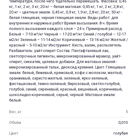
температуре, после чего тщательно перемешать. Фасовка: 0,45
кг, 1 кг, 2 кг, 3 кг, 20 кг – белая матовая. 0,45 кг, 1 кг, 2 кг, 2,8 кг,
20 кг – цветные эмали. 0,45 кг, 0,9 кг, 1,9 кг, 2,8 кг, 20 кг, 50 кг -
белая глянцевая, черная глянцевая эмали. Виды работ: для
внутренних и наружных работ Время высыхания: 8 ч. Время
полного высыхания каждого слоя – 24 ч. Примерный расход:
Белый – 7-10 м²/кг Черный – 17-20 м²/кг Синий / голубой – 12-17
м2/кг Зеленый – 11-14 м2/кг Коричневый – 13-16 м2/кг Желтый /
красный – 5-10 м2/кг Инструмент: Кисть, валик, распылитель.
Разбавитель: уайт-спирит Состав: Пентафталевый лак,
светопрочные пигменты, микронизированный мрамор, уайт-
спирит, сиккатив, целевые добавки. Для матовых эмалей -
микронизированный тальк, диоксид кремния. Цвет: Глянцевые
эмали: белый, бежевый, кремовый, кофе с молоком, желтый,
оранжевый, охристо-желтый, зеленый, ярко-зеленый,
фисташковый, темно-зеленый, бирюзовый, светло-голубой,
голубой, синий, сиреневый, красный, вишневый, коричневый,
шоколадно-коричневый, серый, черный. Матовые эмали:
белый.
Вес, кг
1
Объём
0,013
Цвет
голубая