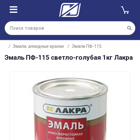
Для клиентов всех банков
Эмали, алкидные краски
Эмали ПФ-115
Разбейте
Эмаль ПФ-115 светло-голубая 1кг Лакра
оплату
на части
без переплат
График платежей
Сегодня
25
%