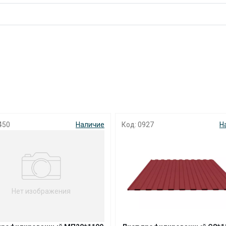
с вашей карты
по
25
%
каждые 2 недели
Подробнее
об оплате Плайтом
25
927
Наличие
Код: 3055
Н
раз в 2
Остались вопросы?
недели
8 800 302-02-51
plait.ru