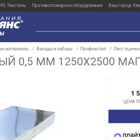
ИЗ, Текстиль
Противопожарное оборудование
Ваш город:
Ке
ЛЫ
ые материалы
Фасады и заборы
Профнастил
Лист оцинко
Й 0,5 ММ 1250Х2500 МА
Для клиентов всех банков
1 
Разбейте
оплату
ЦЕНА П
а части
без переплат
График платежей