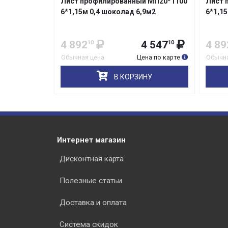
 МП20*1100
Лист профилированный МП20*1100
Лист 
9м2
6*1,15м синий 6,9м2
6*1,2м
4 547
4 892
4 547
4 88
10
10
10
на по карте
Обычная цена
Цена по карте
Обычна
НУ
В КОРЗИНУ
Интернет магазин
Дисконтная карта
Полезные статьи
Доставка и оплата
Система скидок