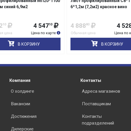
профилированный С8*1150
Лист профилированный С8*1
 (7,2м2) красное вино
6*1,2м (7,2м2) коричневый
шоколад
8
4 528
4 888
4 52
80
80
80
я цена
Цена по карте
Обычная цена
Цена по 
раз в 2 недели
В КОРЗИНУ
В КОРЗИНУ
Компания
Контакты
О холдинге
Адреса магазинов
Вакансии
Поставщикам
Достижения
Контакты
подразделений
Дилерские