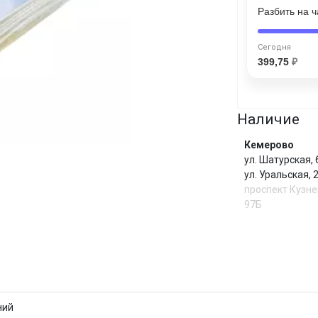
Разбить на 
Сегодня
25
%
Сегодня
399,75
₽
Наличие
Добавляйте товары
в корзину
Кемерово
ул. Шатурская,
ул. Уральская,
Оплачивайте сегодня только
проспект Кузне
25
% картой любого банка
97Б
Получайте товар
выбранный способом
И
ний
Оставшиеся
75
% будут
списываться