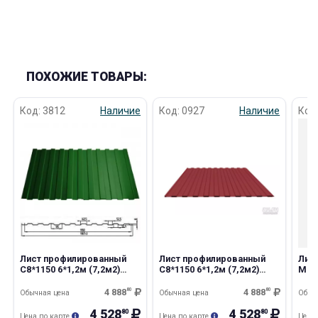
ПОХОЖИЕ ТОВАРЫ:
раз в 2 недели
Код: 3812
Наличие
Код: 0927
Наличие
Код
Лист профилированный
Лист профилированный
Лис
С8*1150 6*1,2м (7,2м2)
С8*1150 6*1,2м (7,2м2)
МП20
зеленый мох
красное вино
вин
4 888
80
4 888
80
Обычная цена
Обычная цена
Обыч
4 528
4 528
80
80
Цена по карте
Цена по карте
Цена