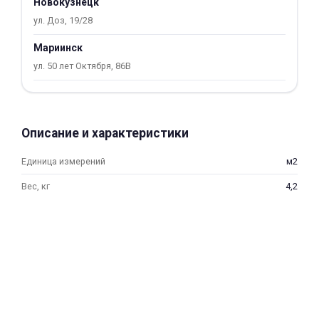
Новокузнецк
об оплате Плайтом
ул. Доз, 19/28
Мариинск
ул. 50 лет Октября, 86В
Остались вопросы?
25
8 800 302-02-51
plait.ru
раз в 2
Описание и характеристики
недели
Единица измерений
м2
Вес, кг
4,2