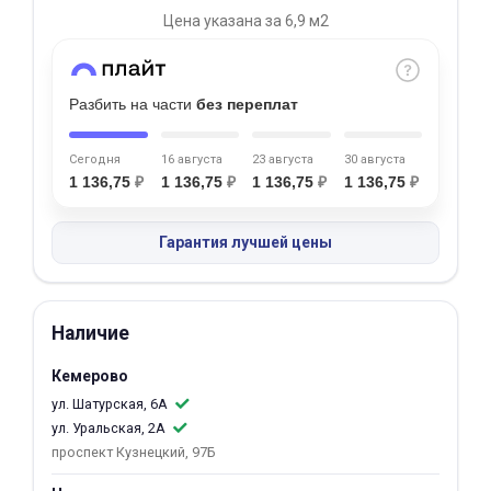
Цена указана за 6,9 м2
Добавляйте товары
в корзину
Разбить на части
без переплат
Оплачивайте сегодня только
25
% картой любого банка
Сегодня
16 августа
23 августа
30 августа
1 136,75
₽
1 136,75
₽
1 136,75
₽
1 136,75
₽
Получайте товар
Гарантия лучшей цены
выбранный способом
Оставшиеся
75
% будут
Наличие
списываться
с вашей карты
Кемерово
по
25
%
каждые 2 недели
ул. Шатурская, 6А
ул. Уральская, 2А
проспект Кузнецкий, 97Б
Подробнее