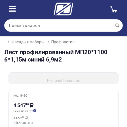
Для клиентов всех банков
Фасады и заборы
Профнастил
Разбейте
Лист профилированный МП20*1100
оплату
на части
6*1,15м синий 6,9м2
без переплат
Нет изображения
График платежей
Код: 8450
Сегодня
4 547
10
25
%
Цена по карте
4 892
10
Обычная цена