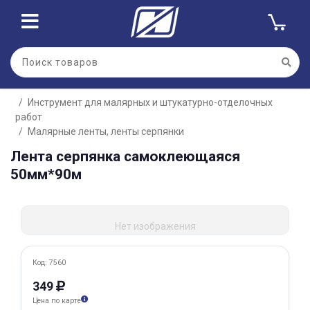
Для клиентов всех банков
Инструмент для малярных и штукатурно-отделочных
Разбейте
работ
оплату
на части
Малярные ленты, ленты серпянки
без переплат
Лента серпянка самоклеющаяся
50мм*90м
График платежей
Нет изображения
Сегодня
Код: 7560
25
%
349
Цена по карте