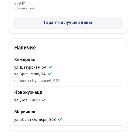
379
Обычная цена
Добавляйте товары
в корзину
Гарантия лучшей цены
Оплачивайте сегодня только
25
% картой любого банка
Наличие
Кемерово
Получайте товар
ул. Шатурская, 6А
выбранный способом
ул. Уральская, 2А
проспект Кузнецкий, 97Б
Оставшиеся
75
% будут
Новокузнецк
списываться
с вашей карты
ул. Доз, 19/28
по
25
%
каждые 2 недели
Мариинск
ул. 50 лет Октября, 86В
Подробнее