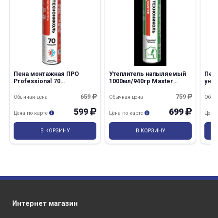
Пена монтажная ПРО
Утеплитель напыляемый
Пена
Professional 70
1000мл/940гр Master
уни
всесезонная
ТехноНиколь/12
мл/
1000мл/885гр
659
759
Обычная цена
Обычная цена
Обыч
ТехноНиколь/12
599
699
Цена по карте
Цена по карте
Цена
В КОРЗИНУ
В КОРЗИНУ
Интернет магазин