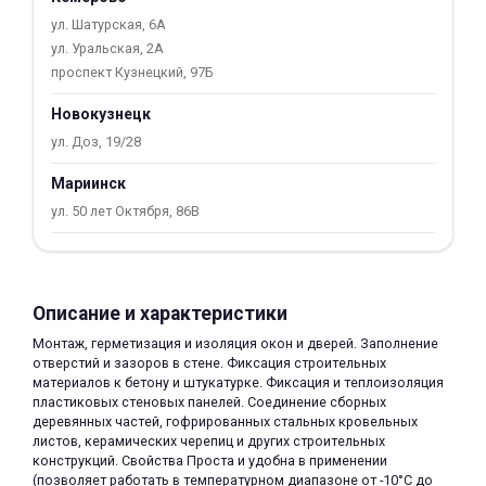
об оплате Плайтом
ул. Шатурская, 6А
ул. Уральская, 2А
проспект Кузнецкий, 97Б
Новокузнецк
Остались вопросы?
25
ул. Доз, 19/28
8 800 302-02-51
Мариинск
plait.ru
раз в 2
ул. 50 лет Октября, 86В
недели
Описание и характеристики
Монтаж, герметизация и изоляция окон и дверей. Заполнение
отверстий и зазоров в стене. Фиксация строительных
материалов к бетону и штукатурке. Фиксация и теплоизоляция
пластиковых стеновых панелей. Соединение сборных
деревянных частей, гофрированных стальных кровельных
листов, керамических черепиц и других строительных
конструкций. Свойства Проста и удобна в применении
(позволяет работать в температурном диапазоне от -10°C до