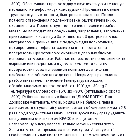
+30°C). Обеспечивает превосходную акустическую и тепловую
изоляцию, не деформируя конструкций. Проникает в самые
труднодоступные полости, быстро затвердевает. После
полного отверждения подлежит резке, оштукатуриванию,
окрашиванию. Препятствует появлению плесени и грибков.
Идеально подходит для соединения, закрепления, заполнения,
приклеивания и изоляции большинства общестроительных
материалов. Ограничения Не подходит для полиэтилена,
раз в 2 недели
полипропилена, тефлона, силикона и т.п. Подготовка
поверхности При установке оконных и дверных блоков
использовать распорки. Рабочие поверхности не должны быть
жирными или покрытыми льдом, инеем. УВЛАЖНИТЬ
поверхности перед нанесением пены для достижения
наибольшего объема выхода пены. Например, при помощи
разбрызгивателя. Нанесение Температура воздуха,
обрабатываемых поверхностей : от -10°C до +30deg;C.
Температура баллона : от +15°C до +30°C (оптимально около
+20°C). Рабочее положение баллона "ДНОМ ВВЕРХ". При
дозировке учитывать, что выходящая из баллона пена в
зависимости от условий увеличивается в объеме минимум в 2-3
раза под воздействием влаги. Оставшуюся пену сразу удалить
специальным очистителем КРАСС или ацетоном.
Затвердевшую пену удалять только механическим путем.
Защищать шов от прямых солнечных лучей. Инструмент °
Профессиональный пистолет для пены Термоустойчивость от