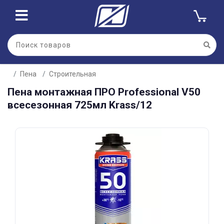
Для клиентов всех банков
Пена
Строительная
Разбейте
Пена монтажная ПРО Professional V50
оплату
на части
всесезонная 725мл Krass/12
без переплат
График платежей
Сегодня
25
%