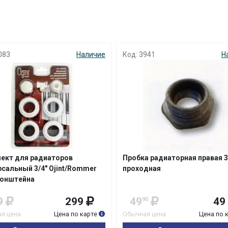
с вашей карты
по
25
%
каждые 2 недели
: 3941
Наличие
Код: 7473
Подробнее
об оплате Плайтом
25
раз в 2
Остались вопросы?
недели
8 800 302-02-51
бка радиаторная правая 3/4 d20
Кронштейн Y образный дл
оходная
plait.ru
49
49
859
7
90
чная цена
Цена по карте
Обычная цена
Цена 