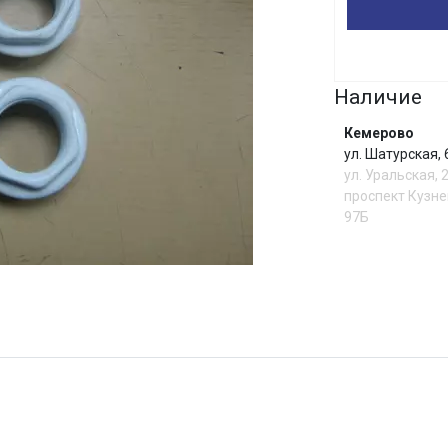
Сегодня
25
%
Наличие
Кемерово
ул. Шатурская,
ул. Уральская, 
Добавляйте товары
в корзину
проспект Кузне
97Б
Оплачивайте сегодня только
25
% картой любого банка
И
Получайте товар
выбранный способом
Оставшиеся
75
% будут
списываться