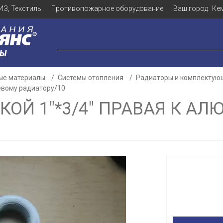
ИЗ, Текстиль
Противопожарное оборудование
Ваш город:
Ке
ЛЫ
ые материалы
Системы отопления
Радиаторы и комплектую
евому радиатору/10
КОЙ 1"*3/4" ПРАВАЯ К А
Для клиентов всех банков
Разбейте
оплату
а части
без переплат
График платежей