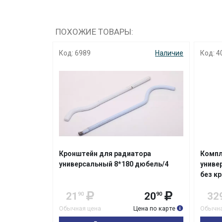
ПОХОЖИЕ ТОВАРЫ:
Наличие
Код: 4083
Наличие
Код
иатора
Комплект для радиаторов
Про
0 дюбель/4
универсальный 3/4" Ojint/Rommer
пр
без кронштейна
20
329
299
90
Цена по карте
Обычная цена
Цена по карте
Обы