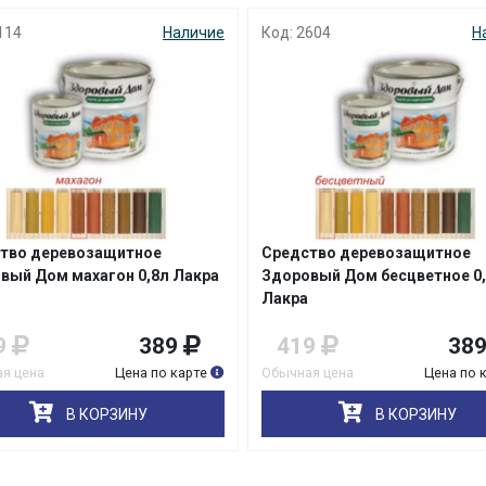
604
Наличие
Код: 3372
Н
раз в 2 недели
Нет изображения
тво деревозащитное
Антисептик Valtti Log EC 9л
вый Дом бесцветное 0,8л
Tikkurila
9
389
9 399
9 39
я цена
Цена по карте
Обычная цена
Цена по 
В КОРЗИНУ
В КОРЗИНУ