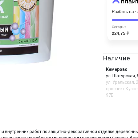
Разбить на 
Сегодня
25
%
Сегодня
224,75
₽
Наличие
Добавляйте товары
в корзину
Кемерово
ул. Шатурская,
ул. Уральская, 
Оплачивайте сегодня только
проспект Кузне
25
% картой любого банка
97Б
Получайте товар
выбранный способом
И
и внутренних работ по защитно-декоративной отделке деревянных 