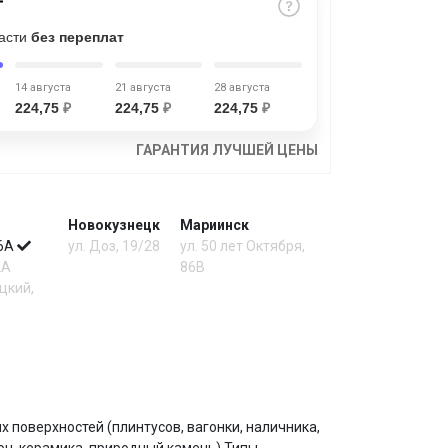
части
без переплат
14 августа
21 августа
28 августа
224,75
₽
224,75
₽
224,75
₽
ГАРАНТИЯ ЛУЧШЕЙ ЦЕНЫ
Новокузнецк
Мариинск
 6А
ул. Доз, 19/28
ул. 50 лет Октября,
2А
86В
цкий,
поверхностей (плинтусов, вагонки, наличника,