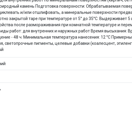
е для внутренних работ по минеральным поверхностям (кирпич, бет
Оставшиеся
75
% будут
списываться
, природный камень Подготовка поверхности: Обрабатываемая повер
с вашей карты
по
25
%
каждые 2 недели
циклевать и/или отшлифовать, а минеральные поверхности предв
лотно закрытой таре при температуре от 5° до 35°С. Выдерживает 5
йства после размораживания при комнатной температуре и переме
 кг Виды работ: для внутренних и наружных работ Время высыхания: 
ение - 48 ч. Минимальная температура нанесения: 12 °C Примерный 
Подробнее
об оплате Плайтом
, светопрочные пигменты, целевые добавки (коалесцент, этиленгл
ый
ний
25
раз в 2
Остались вопросы?
недели
ь
8 800 302-02-51
plait.ru