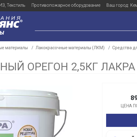
ИЗ, Текстиль
Противопожарное оборудование
Ваш город:
Ке
ЛЫ
ые материалы
Лакокрасочные материалы (ЛКМ)
Средства д
НЫЙ ОРЕГОН 2,5КГ ЛАКРА
Для клиентов всех банков
8
Разбейте
оплату
ЦЕНА П
а части
без переплат
График платежей