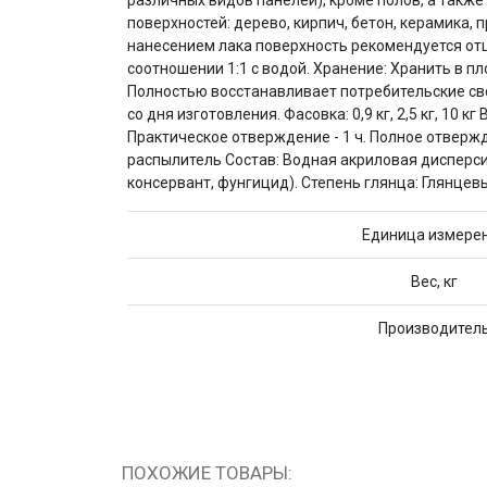
различных видов панелей), кроме полов, а такж
поверхностей: дерево, кирпич, бетон, керамика
нанесением лака поверхность рекомендуется от
соотношении 1:1 с водой. Хранение: Хранить в п
Полностью восстанавливает потребительские сво
со дня изготовления. Фасовка: 0,9 кг, 2,5 кг, 10
Практическое отверждение - 1 ч. Полное отвержд
распылитель Состав: Водная акриловая дисперсия
консервант, фунгицид). Степень глянца: Глянцев
Единица измере
Вес, кг
Производител
ПОХОЖИЕ ТОВАРЫ: