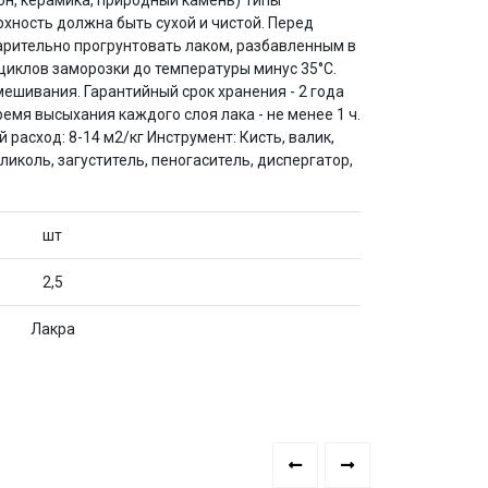
он, керамика, природный камень) Типы
хность должна быть сухой и чистой. Перед
арительно прогрунтовать лаком, разбавленным в
 циклов заморозки до температуры минус 35°С.
шивания. Гарантийный срок хранения - 2 года
Время высыхания каждого слоя лака - не менее 1 ч.
расход: 8-14 м2/кг Инструмент: Кисть, валик,
иколь, загуститель, пеногаситель, диспергатор,
шт
2,5
Лакра