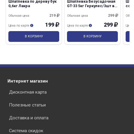
Шпатлевка по дереву бук
Шпатлевка Безусадочная
Шпа
0,6кг Лакра
GT-33 5кг Геркулес/3шт в
сосн
кор
219
299
Обычная цена
Обычная цена
Обыч
199
299
Цена по карте
Цена по карте
Цена
В КОРЗИНУ
В КОРЗИНУ
Интернет магазин
Дисконтная карта
Полезные статьи
Доставка и оплата
Система скидок