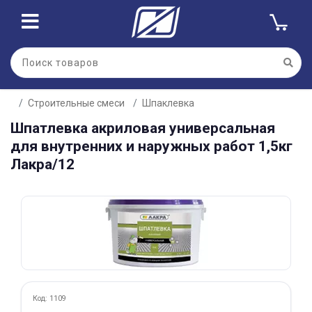
Для клиентов всех банков
Строительные смеси
Шпаклевка
Разбейте
Шпатлевка акриловая универсальная
оплату
на части
для внутренних и наружных работ 1,5кг
без переплат
Лакра/12
График платежей
Сегодня
25
%
Код: 1109