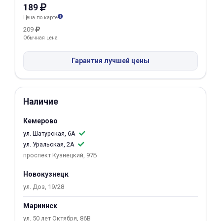
189
Добавляйте товары
Цена по карте
в корзину
209
Обычная цена
Оплачивайте сегодня только
Гарантия лучшей цены
25
% картой любого банка
Наличие
Получайте товар
выбранный способом
Кемерово
ул. Шатурская, 6А
ул. Уральская, 2А
Оставшиеся
75
% будут
проспект Кузнецкий, 97Б
списываться
с вашей карты
по
25
%
каждые 2 недели
Новокузнецк
ул. Доз, 19/28
Мариинск
Подробнее
ул. 50 лет Октября, 86В