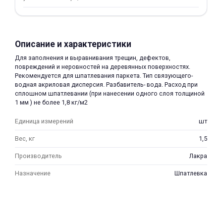
об оплате Плайтом
Описание и характеристики
Для заполнения и выравнивания трещин, дефектов,
Остались вопросы?
25
повреждений и неровностей на деревянных поверхностях.
8 800 302-02-51
Рекомендуется для шпатлевания паркета. Тип связующего-
водная акриловая дисперсия. Разбавитель- вода. Расход при
plait.ru
раз в 2
сплошном шпатлевании (при нанесении одного слоя толщиной
недели
1 мм ) не более 1,8 кг/м2
Единица измерений
шт
Вес, кг
1,5
Производитель
Лакра
Назначение
Шпатлевка