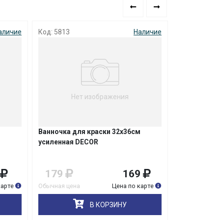
Наличие
Код: 3891
Наличи
т изображения
я краски 32х36см
Ведро для краски 12л
DECOR
169
215
205
Цена по карте
Обычная цена
Цена по карте
В КОРЗИНУ
В КОРЗИНУ