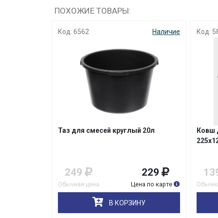
ПОХОЖИЕ ТОВАРЫ:
562
Наличие
Код: 5818
Н
ля смесей круглый 20л
Ковш для краски 1,2л
225х125х180мм DECOR
9
229
139
129
я цена
Цена по карте
Обычная цена
Цена по 
В КОРЗИНУ
В КОРЗИНУ