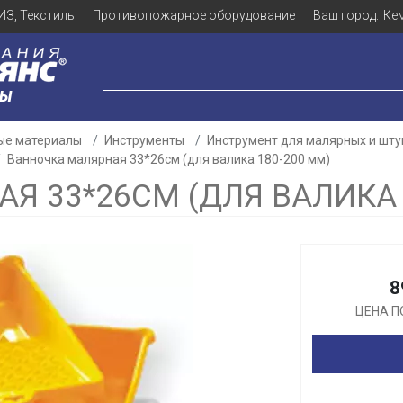
ИЗ, Текстиль
Противопожарное оборудование
Ваш город:
Ке
ЛЫ
ые материалы
Инструменты
Инструмент для малярных и шту
Ванночка малярная 33*26см (для валика 180-200 мм)
Я 33*26СМ (ДЛЯ ВАЛИКА 
Для клиентов всех банков
Разбейте
оплату
8
а части
без переплат
ЦЕНА П
График платежей