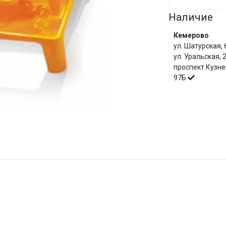
Наличие
Сегодня
25
%
Кемерово
ул. Шатурская,
ул. Уральская,
проспект Кузне
97Б
Добавляйте товары
в корзину
Оплачивайте сегодня только
И
25
% картой любого банка
Получайте товар
выбранный способом
Оставшиеся
75
% будут
списываться