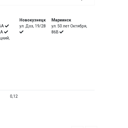
Новокузнецк
Мариинск
 6А
ул. Доз, 19/28
ул. 50 лет Октября,
 2А
86В
цкий,
0,12