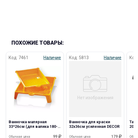
ПОХОЖИЕ ТОВАРЫ:
раз в 2 недели
Код: 7461
Наличие
Код: 5813
Наличие
Код
Нет изображения
Ванночка малярная
Ванночка для краски
Таз
33*26см (для валика 180-
32х36см усиленная DECOR
20л
200 мм)
99
179
Обычная цена
Обычная цена
Обыч