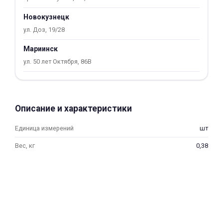
об оплате Плайтом
Новокузнецк
ул. Доз, 19/28
Мариинск
Остались вопросы?
ул. 50 лет Октября, 86В
25
8 800 302-02-51
plait.ru
раз в 2
недели
Описание и характеристики
Единица измерений
шт
Вес, кг
0,38