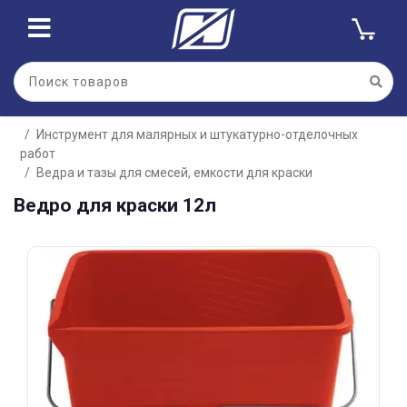
Для клиентов всех банков
Инструмент для малярных и штукатурно-отделочных
Разбейте
работ
оплату
на части
Ведра и тазы для смесей, емкости для краски
без переплат
Ведро для краски 12л
График платежей
Сегодня
25
%