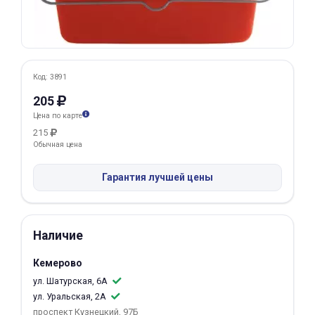
Добавляйте товары
в корзину
Код: 3891
Оплачивайте сегодня только
205
25
% картой любого банка
Цена по карте
215
Обычная цена
Получайте товар
выбранный способом
Гарантия лучшей цены
Оставшиеся
75
% будут
списываться
с вашей карты
Наличие
по
25
%
каждые 2 недели
Кемерово
ул. Шатурская, 6А
ул. Уральская, 2А
Подробнее
проспект Кузнецкий, 97Б