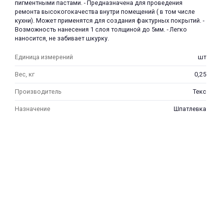
пигментными пастами. - Предназначена для проведения
ремонта высокогокачества внутри помещений ( в том числе
кухни). Может применятся для создания фактурных покрытий. -
Возможность нанесения 1 слоя толщиной до 5мм. - Легко
наносится, не забивает шкурку.
Единица измерений
шт
раз в 2 недели
Вес, кг
0,25
Производитель
Текс
Назначение
Шпатлевка