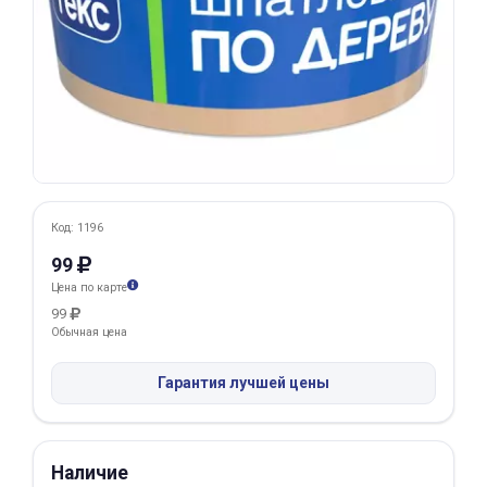
Добавляйте товары
в корзину
Оплачивайте сегодня только
25
% картой любого банка
Получайте товар
Код: 1196
выбранный способом
99
Цена по карте
99
Оставшиеся
75
% будут
Обычная цена
списываться
с вашей карты
по
25
%
каждые 2 недели
Гарантия лучшей цены
Наличие
Подробнее