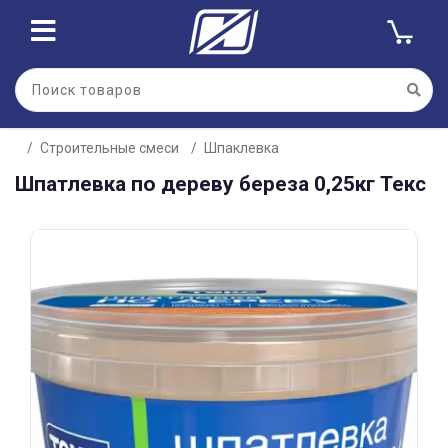
Для клиентов всех банков
Строительные смеси
Шпаклевка
Разбейте
Шпатлевка по дереву береза 0,25кг Текс
оплату
на части
без переплат
График платежей
Сегодня
25
%