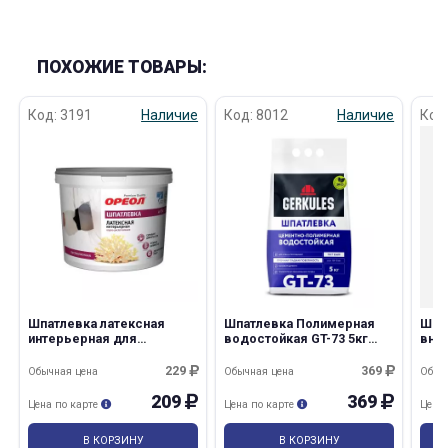
ПОХОЖИЕ ТОВАРЫ:
Код: 3191
Наличие
Код: 8012
Наличие
Код
Шпатлевка латексная
Шпатлевка Полимерная
Шпа
интерьерная для
водостойкая GT-73 5кг
внут
внутренних работ 1,5кг
Геркулес/3шт в кор
Оре
Ореол/6
229
369
Обычная цена
Обычная цена
Обыч
209
369
Цена по карте
Цена по карте
Цена
В КОРЗИНУ
В КОРЗИНУ