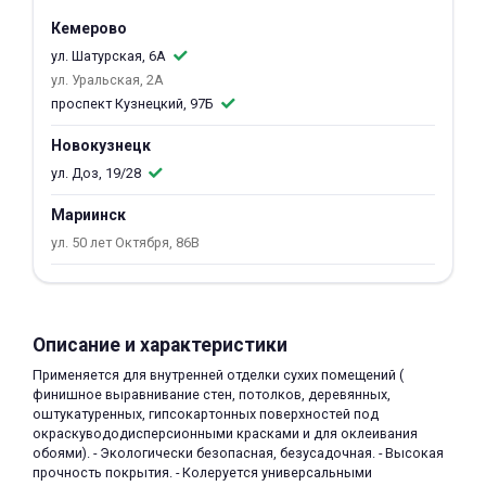
об оплате Плайтом
Кемерово
ул. Шатурская, 6А
ул. Уральская, 2А
проспект Кузнецкий, 97Б
Остались вопросы?
25
Новокузнецк
8 800 302-02-51
ул. Доз, 19/28
plait.ru
раз в 2
Мариинск
недели
ул. 50 лет Октября, 86В
Описание и характеристики
Применяется для внутренней отделки сухих помещений (
финишное выравнивание стен, потолков, деревянных,
оштукатуренных, гипсокартонных поверхностей под
окраскувододисперсионными красками и для оклеивания
обоями). - Экологически безопасная, безусадочная. - Высокая
прочность покрытия. - Колеруется универсальными