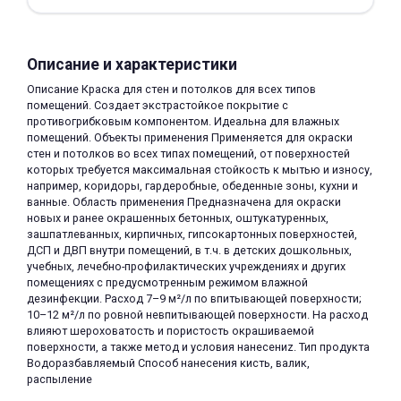
Описание и характеристики
Описание Краска для стен и потолков для всех типов
помещений. Создает экстрастойкое покрытие с
противогрибковым компонентом. Идеальна для влажных
раз в 2 недели
помещений. Объекты применения Применяется для окраски
стен и потолков во всех типах помещений, от поверхностей
которых требуется максимальная стойкость к мытью и износу,
например, коридоры, гардеробные, обеденные зоны, кухни и
ванные. Область применения Предназначена для окраски
новых и ранее окрашенных бетонных, оштукатуренных,
зашпатлеванных, кирпичных, гипсокартонных поверхностей,
ДСП и ДВП внутри помещений, в т.ч. в детских дошкольных,
учебных, лечебно-профилактических учреждениях и других
помещениях с предусмотренным режимом влажной
дезинфекции. Расход 7–9 м²/л по впитывающей поверхности;
10–12 м²/л по ровной невпитывающей поверхности. На расход
влияют шероховатость и пористость окрашиваемой
поверхности, а также метод и условия нанесениz. Тип продукта
Водоразбавляемый Способ нанесения кисть, валик,
распыление