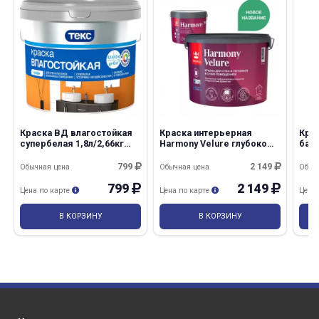
Краска ВД влагостойкая
Краска интерьерная
Крас
супербелая 1,8л/2,66кг
Harmony Velure глубоко
база
Профи А Текс
матовая 0,9л С Tikkurila
799
2 149
Обычная цена
Обычная цена
Обыч
799
2 149
Цена по карте
Цена по карте
Цена
В КОРЗИНУ
В КОРЗИНУ