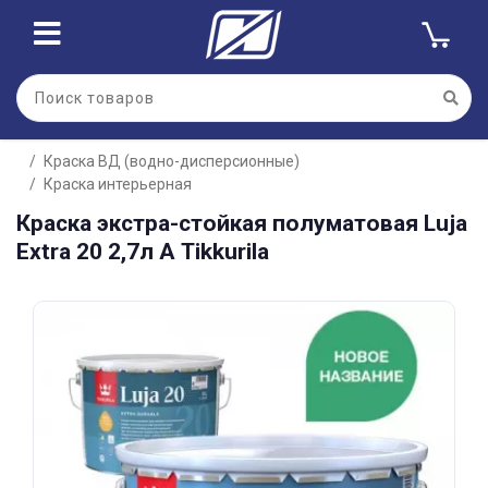
Для клиентов всех банков
Краска ВД (водно-дисперсионные)
Разбейте
Краска интерьерная
оплату
на части
Краска экстра-стойкая полуматовая Luja
без переплат
Extra 20 2,7л А Tikkurila
График платежей
Сегодня
25
%