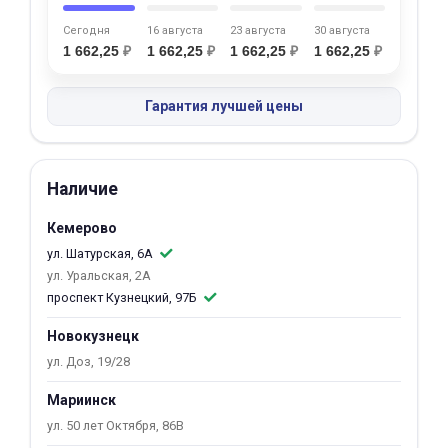
об оплате Плайтом
Сегодня
16 августа
23 августа
30 августа
1 662,25
₽
1 662,25
₽
1 662,25
₽
1 662,25
₽
Гарантия лучшей цены
Остались вопросы?
25
8 800 302-02-51
plait.ru
раз в 2
Наличие
недели
Кемерово
ул. Шатурская, 6А
ул. Уральская, 2А
проспект Кузнецкий, 97Б
Новокузнецк
ул. Доз, 19/28
Мариинск
ул. 50 лет Октября, 86В