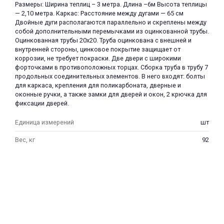
Размеры: Ширина теплиц – 3 метра. Длина –6м Высота теплицы
— 2,10 метра. Каркас: Расстояние между дугами — 65 см
Двойные дуги располагаются параллельно и скреплены между
собой дополнительными перемычками из оцинкованной трубы.
Оцинкованная трубы 20х20. Труба оцинкована с внешней и
внутренней стороны, цинковое покрытие защищает от
коррозии, не требует покраски. Две двери с широкими
форточками в противоположных торцах. Сборка труба в трубу 7
раз в 2 недели
продольных соединительных элементов. В него входят: болты
для каркаса, крепления для поликарбоната, дверные и
оконные ручки, а также замки для дверей и окон, 2 крючка для
фиксации дверей.
Единица измерений
шт
Вес, кг
92