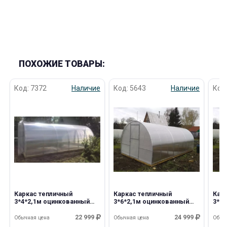
ПОХОЖИЕ ТОВАРЫ:
Код: 7372
Наличие
Код: 5643
Наличие
Код
Каркас тепличный
Каркас тепличный
Кар
3*4*2,1м оцинкованный
3*6*2,1м оцинкованный
3*4
Дачница Люкс усиленная
Дачница усиленная
Дач
разборный, шаг 65см
разборный,шаг 65см
раз
22 999
24 999
Обычная цена
Обычная цена
Обыч