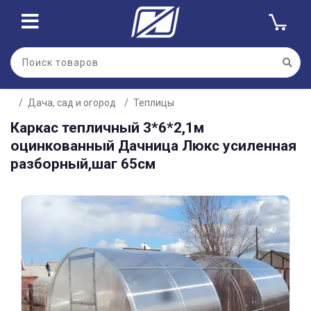
Для клиентов всех банков
Дача, сад и огород
Теплицы
Разбейте
Каркас тепличный 3*6*2,1м
оплату
на части
оцинкованный Дачница Люкс усиленная
без переплат
разборный,шаг 65см
График платежей
Сегодня
25
%