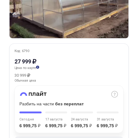
Добавляйте товары
в корзину
Оплачивайте сегодня только
25
% картой любого банка
Код: 6790
27 999
Получайте товар
Цена по карте
выбранный способом
30 999
Обычная цена
Оставшиеся
75
% будут
списываться
с вашей карты
Разбить на части
без переплат
по
25
%
каждые 2 недели
Сегодня
17 августа
24 августа
31 августа
6 999,75
₽
6 999,75
₽
6 999,75
₽
6 999,75
₽
Подробнее