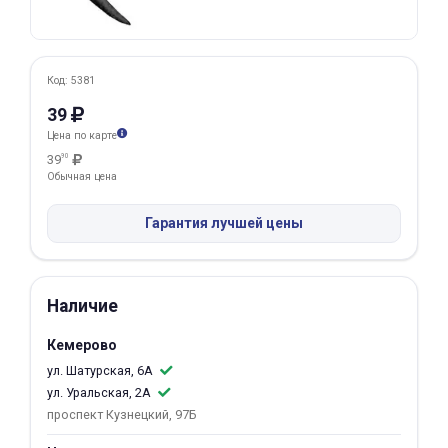
Добавляйте товары
в корзину
Код: 5381
39
Оплачивайте сегодня только
Цена по карте
25
% картой любого банка
39
90
Обычная цена
Получайте товар
Гарантия лучшей цены
выбранный способом
Оставшиеся
75
% будут
Наличие
списываться
с вашей карты
Кемерово
по
25
%
каждые 2 недели
ул. Шатурская, 6А
ул. Уральская, 2А
проспект Кузнецкий, 97Б
Подробнее