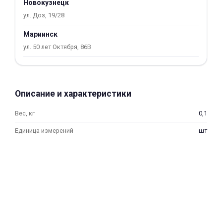
Новокузнецк
об оплате Плайтом
ул. Доз, 19/28
Мариинск
ул. 50 лет Октября, 86В
Остались вопросы?
25
8 800 302-02-51
plait.ru
раз в 2
Описание и характеристики
недели
Вес, кг
0,1
Единица измерений
шт