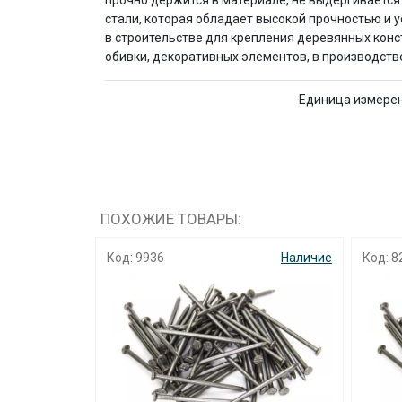
прочно держится в материале, не выдергивается 
стали, которая обладает высокой прочностью и
в строительстве для крепления деревянных конс
обивки, декоративных элементов, в производстве
Единица измере
ПОХОЖИЕ ТОВАРЫ:
Наличие
Код: 8278
Наличие
Код: 7