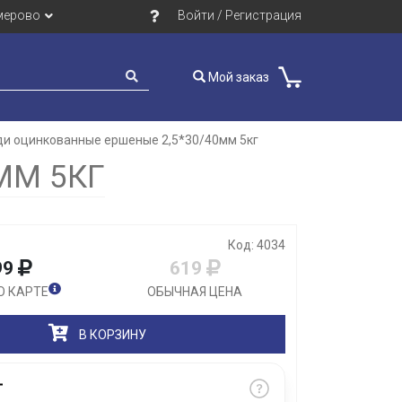
мерово
Войти / Регистрация
Мой заказ
ди оцинкованные ершеные 2,5*30/40мм 5кг
Закрыть
ММ 5КГ
Код: 4034
99
619
О КАРТЕ
ОБЫЧНАЯ ЦЕНА
В КОРЗИНУ