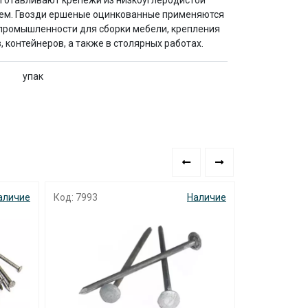
Изготавливают крепежи из низкоуглеродистой
лоем. Гвозди ершеные оцинкованные применяются
 промышленности для сборки мебели, крепления
 контейнеров, а также в столярных работах.
упак
аличие
Код: 7792
Наличие
Код: 1917