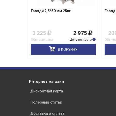
Гвозди 8,0*300 мм 25кг
Гвозд
2 975
209
189
2 7
на по карте
Обычная цена
Цена по карте
Обычна
НУ
В КОРЗИНУ
Интернет магазин
Дисконтная карта
Полезные статьи
Доставка и оплата