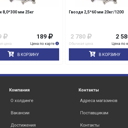
и 2,5*60 мм 20кг/1200
Гвозди шиферные 5,0*120мм 
раз в 2 недели
80
2 580
5 085
4 63
я цена
Цена по карте
Обычная цена
Цена по 
В КОРЗИНУ
В КОРЗИНУ
Компания
Контакты
О холдинге
Адреса магазинов
Вакансии
Поставщикам
Достижения
Контакты