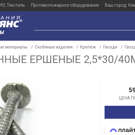
ИЗ, Текстиль
Противопожарное оборудование
Ваш город:
Ке
ЛЫ
ые материалы
Скобяные изделия
Крепеж
Гвозди
Гвоз
НЫЕ ЕРШЕНЫЕ 2,5*30/40
Для клиентов всех банков
5
Разбейте
оплату
ЦЕНА П
а части
без переплат
График платежей