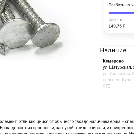
Разбить на 
Сегодня
Сегодня
25
%
149,75
₽
Наличие
Добавляйте товары
в корзину
Кемерово
ул. Шатурская,
ул. Уральская, 
Оплачивайте сегодня только
проспект Кузне
97Б
25
% картой любого банка
Получайте товар
выбранный способом
И
элемент, отличающийся от обычного гвоздя наличием ерша – спец
Ерша делают из проволоки, загнутой в виде спирали, и прикрепляю
Оставшиеся
75
% будут
списываться