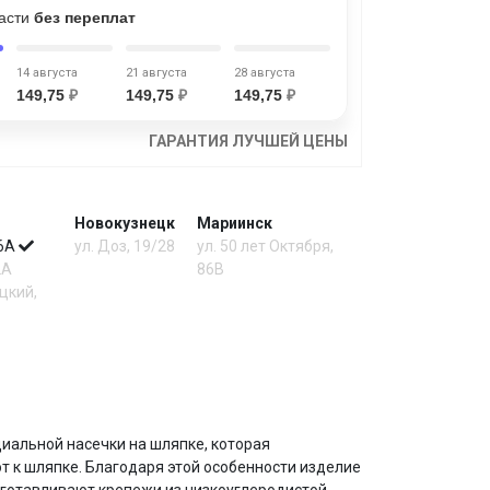
части
без переплат
14 августа
21 августа
28 августа
149,75
₽
149,75
₽
149,75
₽
ГАРАНТИЯ ЛУЧШЕЙ ЦЕНЫ
Новокузнецк
Мариинск
 6А
ул. Доз, 19/28
ул. 50 лет Октября,
2А
86В
цкий,
иальной насечки на шляпке, которая
т к шляпке. Благодаря этой особенности изделие