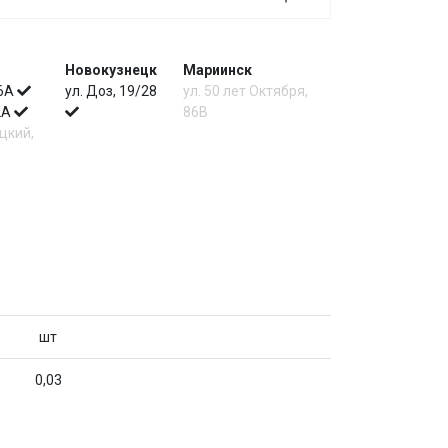
Новокузнецк
Мариинск
 6А
ул. Доз, 19/28
ул. 50 лет Октября,
 2А
86В
цкий,
шт
0,03