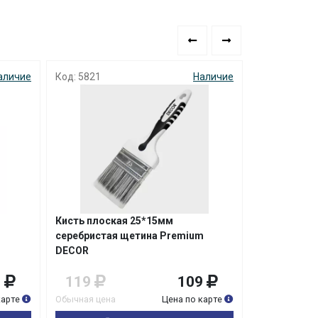
аличие
Код: 5821
Наличие
Код: 4998
SALE
Кисть плоская 25*15мм
Кисть махов
серебристая щетина Premium
ручки нату
DECОR
9
119
109
карте
Обычная цена
Цена по карте
Фи