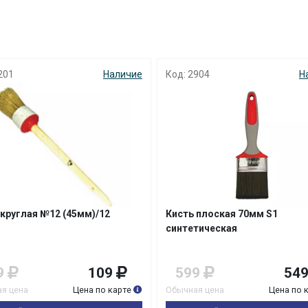
с вашей карты
по
25
%
каждые 2 недели
201
Наличие
Код: 2904
Н
Подробнее
об оплате Плайтом
25
раз в 2
Остались вопросы?
недели
8 800 302-02-51
 круглая №12 (45мм)/12
Кисть плоская 70мм S1
синтетическая
plait.ru
9
109
599
54
я цена
Цена по карте
Обычная цена
Цена по 