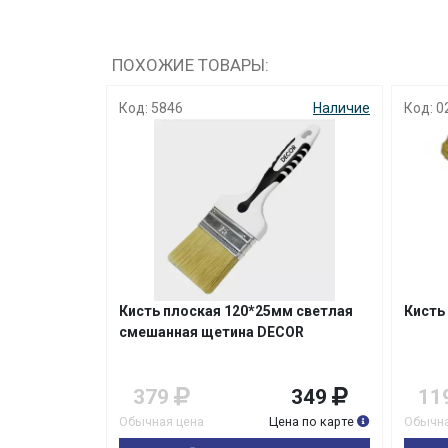
ПОХОЖИЕ ТОВАРЫ:
Наличие
Код: 5846
Наличие
Код: 0
Кисть плоская 120*25мм светлая
Кисть
смешанная щетина DECОR
99
379
349
11
на по карте
Обычная цена
Цена по карте
Обычна