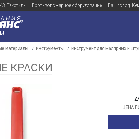
ИЗ, Текстиль
Противопожарное оборудование
Ваш город:
Ке
ЛЫ
ые материалы
Инструменты
Инструмент для малярных и шту
ЫЕ КРАСКИ
Для клиентов всех банков
Разбейте
оплату
4
а части
без переплат
ЦЕНА П
График платежей