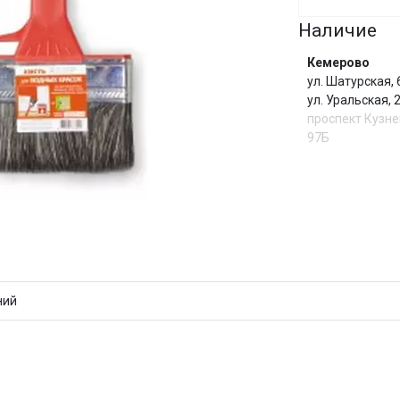
Наличие
Сегодня
25
%
Кемерово
ул. Шатурская,
ул. Уральская,
проспект Кузне
97Б
Добавляйте товары
в корзину
Оплачивайте сегодня только
И
25
% картой любого банка
ний
Получайте товар
выбранный способом
Оставшиеся
75
% будут
списываться