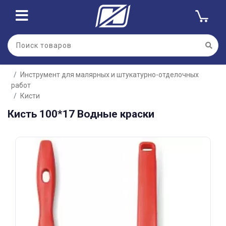
Для клиентов всех банков
Инструмент для малярных и штукатурно-отделочных
Разбейте
работ
оплату
на части
Кисти
без переплат
Кисть 100*17 Водные краски
График платежей
Сегодня
25
%