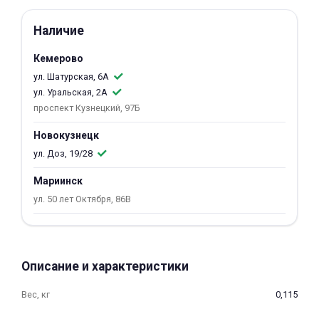
об оплате Плайтом
Наличие
Кемерово
ул. Шатурская, 6А
Остались вопросы?
25
ул. Уральская, 2А
8 800 302-02-51
проспект Кузнецкий, 97Б
plait.ru
раз в 2
Новокузнецк
недели
ул. Доз, 19/28
Мариинск
ул. 50 лет Октября, 86В
Описание и характеристики
Вес, кг
0,115