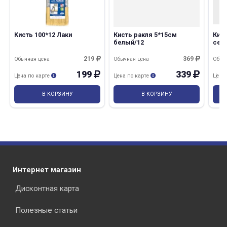
Кисть 100*12 Лаки
Кисть ракля 5*15см
Кис
белый/12
сер
Pre
219
369
Обычная цена
Обычная цена
Обыч
199
339
Цена по карте
Цена по карте
Цена
В КОРЗИНУ
В КОРЗИНУ
Интернет магазин
Дисконтная карта
Полезные статьи