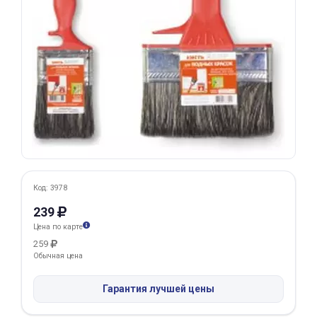
Добавляйте товары
в корзину
Оплачивайте сегодня только
25
% картой любого банка
Получайте товар
выбранный способом
Код: 3978
239
Оставшиеся
75
% будут
Цена по карте
списываться
с вашей карты
259
по
25
%
каждые 2 недели
Обычная цена
Гарантия лучшей цены
Подробнее