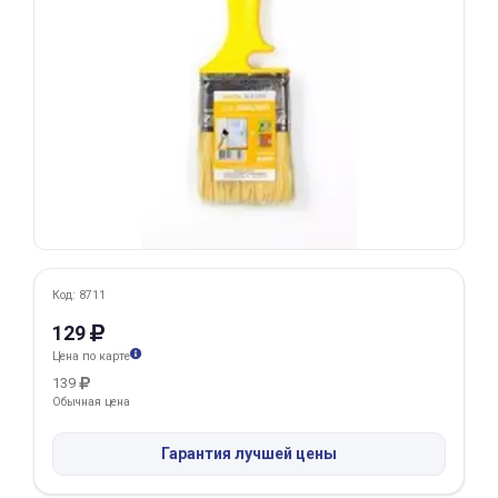
Добавляйте товары
в корзину
Оплачивайте сегодня только
25
% картой любого банка
Получайте товар
выбранный способом
Код: 8711
129
Оставшиеся
75
% будут
Цена по карте
списываться
с вашей карты
139
по
25
%
каждые 2 недели
Обычная цена
Гарантия лучшей цены
Подробнее