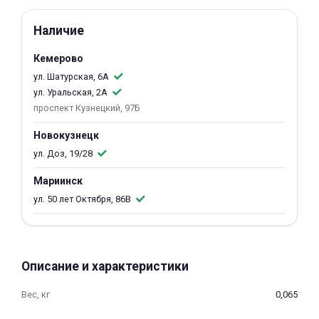
об оплате Плайтом
Наличие
Кемерово
ул. Шатурская, 6А
Остались вопросы?
25
ул. Уральская, 2А
8 800 302-02-51
проспект Кузнецкий, 97Б
plait.ru
раз в 2
Новокузнецк
недели
ул. Доз, 19/28
Мариинск
ул. 50 лет Октября, 86В
Описание и характеристики
Вес, кг
0,065