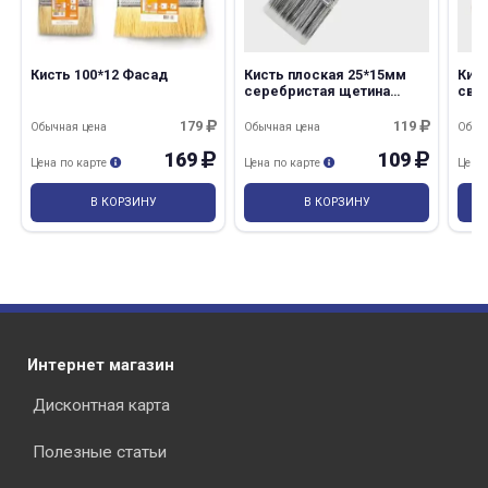
Кисть 100*12 Фасад
Кисть плоская 25*15мм
Кис
серебристая щетина
све
Premium DECОR
щет
179
119
Обычная цена
Обычная цена
Обыч
169
109
Цена по карте
Цена по карте
Цена
В КОРЗИНУ
В КОРЗИНУ
Интернет магазин
Дисконтная карта
Полезные статьи