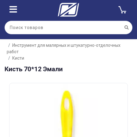
Для клиентов всех банков
Инструмент для малярных и штукатурно-отделочных
Разбейте
работ
оплату
на части
Кисти
без переплат
Кисть 70*12 Эмали
График платежей
Сегодня
25
%