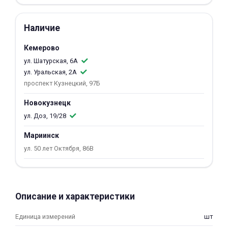
об оплате Плайтом
Наличие
Кемерово
ул. Шатурская, 6А
Остались вопросы?
25
ул. Уральская, 2А
8 800 302-02-51
проспект Кузнецкий, 97Б
plait.ru
раз в 2
недели
Новокузнецк
ул. Доз, 19/28
Мариинск
ул. 50 лет Октября, 86В
Описание и характеристики
Единица измерений
шт