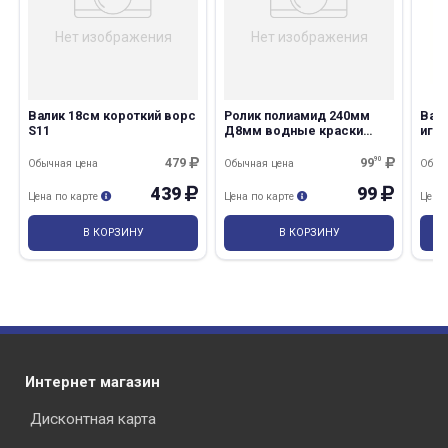
Нет изображения
Нет изображения
Валик 18см короткий ворс
Ролик полиамид 240мм
Вал
S11
Д8мм водные краски
иго
Мастер
479
99
90
Обычная цена
Обычная цена
Обыч
439
99
Цена по карте
Цена по карте
Цена
В КОРЗИНУ
В КОРЗИНУ
Интернет магазин
Дисконтная карта