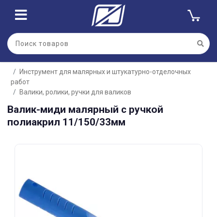
Для клиентов всех банков
Инструмент для малярных и штукатурно-отделочных
Разбейте
работ
оплату
на части
Валики, ролики, ручки для валиков
без переплат
Валик-миди малярный с ручкой
полиакрил 11/150/33мм
График платежей
Сегодня
25
%