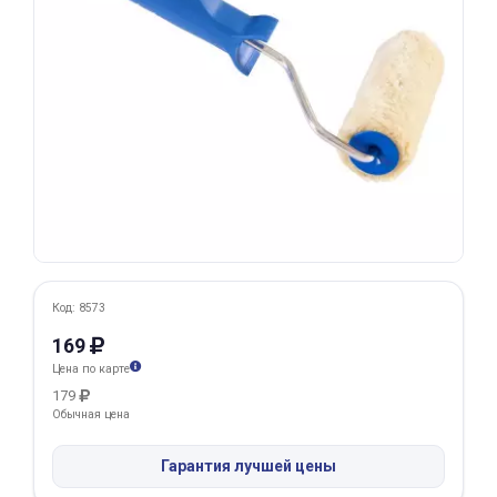
Добавляйте товары
в корзину
Оплачивайте сегодня только
25
% картой любого банка
Получайте товар
выбранный способом
Код: 8573
Оставшиеся
75
% будут
169
списываться
с вашей карты
Цена по карте
по
25
%
каждые 2 недели
179
Обычная цена
Гарантия лучшей цены
Подробнее