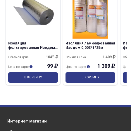
Изоляция
Изоляция ламинированная
Изо
фольгированная Изодом
Изодом 0,003*1*25м
фол
0,003*1*25м нарезка
0,01
104
90
1 409
Обычная цена
Обычная цена
Обыч
99
1 309
Цена по карте
Цена по карте
Цена
В КОРЗИНУ
В КОРЗИНУ
Интернет магазин