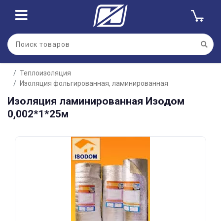
Для клиентов всех банков
Теплоизоляция
Разбейте
Изоляция фольгированная, ламинированная
оплату
на части
Изоляция ламинированная Изодом
без переплат
0,002*1*25м
График платежей
Сегодня
25
%