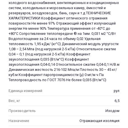
холодного водоснабжения, вентиляционных и кондиционерных
систем, холодильных и морозильных камер, ёмкостей и
резервуаров, воздуховодов, бань, саун и т.д ТЕХНИЧЕСКИЕ
ХАРАКТЕРИСТИКИ Коэффициент оптического отражения
поверхности Не менее 97% Отражающий эффект излучающей
энергии Не менее 90% Температура применения от -40°С до
+80°С Сопротивление теплопередаче ® на 1мм. 0,031 м2 °С/Вт
Водопоглощение за 24 часа по объему 0,02 Удельная
теплоемкость 1,95 кДж/ (кг°С) Динамический модуль упругости
1,08 – 2,54 Мпа (под нагрузкой 2-5 кПа) Относительное сжатие
0,04 – 0,1 (под нагрузкой 2-5 кПа) Коэффициент
звукопоглощения 0,035 (Bт/м°С) Коэффициент
звукопоглощения 0,04-0,14 Относительное сжатие 0,04-0,1 Н/В.м
Динамическая жесткость 216-102 Мпа/м Плотность 30 – 45 кг/
куб.м Коэффициент паропроницаемости (µ) 0 мг/м ч Па
Теплопроводность по ГОСТ 7076 Не более 0,035 (Bт/м°С)
Единица измерений
рул
Вес, кг
6,5
Производитель
Изодом
Назначение
Отражающая изоляция