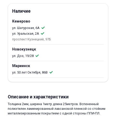
об оплате Плайтом
Наличие
Кемерово
ул. Шатурская, 6А
Остались вопросы?
25
ул. Уральская, 2А
8 800 302-02-51
проспект Кузнецкий, 97Б
plait.ru
раз в 2
Новокузнецк
недели
ул. Доз, 19/28
Мариинск
ул. 50 лет Октября, 86В
Описание и характеристики
Толщина 2мм, ширина 1метр длина 25метров. Вспененный
полиэтилен ламинированный лавсановой пленкой со стойким
металлизированным покрытием с одной стороны ППИ-ПЛ.