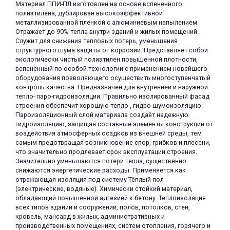
Материал ППИ-ПЛ изготовлен на основе вспененного
полиэтилена, дублирован высокоэффективной
металлизированной пленкой с алюминиевым напылением.
Отражает до 90% тепла внутри зданий и жилых помещений.
Служит для снижения тепловых потерь, уменьшения
структурного шума защиты от коррозии. Представляет собой
экологически чистый полиэтилен повышенной плотности,
вспененный по особой технологии с применением новейшего
раз в 2 недели
оборудования позволяющего осуществить многоступенчатый
контроль качества. Предназначен для внутренней и наружной
тепло- паро-гидроизоляции. Правильно изолированный фасад
строения обеспечит хорошую тепло-, гидро-шумоизоляцию.
Пароизоляционный слой материала создаёт надежную
гидроизоляцию, защищая составные элементы конструкции от
воздействия атмосферных осадков из внешней среды, тем
самым предотвращая возникновение спор, грибков и плесени,
что значительно продлевает срок эксплуатации строения.
Значительно уменьшаются потери тепла, существенно
снижаются энергетические расходы. Применяется как
отражающая изоляция под систему Тёплый пол
(электрические, водяные). Химически стойкий материал,
обладающий повышенной адгезией к бетону. Теплоизоляция
всех типов зданий и сооружений, полов, потолков, стен,
кровель, мансард в жилых, административных и
производственных помещениях, систем отопления, горячего и