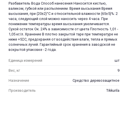
Разбавитель Вода Способ нанесения Наносится кистью,
валиком, губкой или распылением. Время высыхания Время
высыхания, при (20±2)°C и относительной влажности (65±5)%: 2
часа, следующий слой можно наносить через 4 часа. При
понижении температуры время высыхания увеличивается.
Сухой остаток Ок. 24% в зависимости от цвета Плотность 1,01 -
1,05 кг/л. Хранение В плотно закрытой таре при температуре не
ниже +5С, предохраняя от воздействия влаги, тепла и прямых
солнечных лучей. Гарантийный срок хранения в заводской не
вскрытой упаковке - 2 года.
Единица измерений
шт
Вес, кг
9
Назначение
Средство деревозащитное
Производитель
Tikkurila