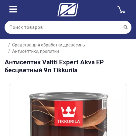
Для клиентов всех банков
Средства для обработки древесины
Разбейте
Антисептики, пропитки
оплату
на части
Антисептик Valtti Expert Akva EP
без переплат
бесцветный 9л Tikkurila
График платежей
Сегодня
25
%