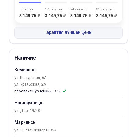
об оплате Плайтом
Сегодня
17 августа
24 августа
31 августа
3 149,75
₽
3 149,75
₽
3 149,75
₽
3 149,75
₽
Гарантия лучшей цены
Остались вопросы?
25
8 800 302-02-51
plait.ru
раз в 2
Наличие
недели
Кемерово
ул. Шатурская, 6А
ул. Уральская, 2А
проспект Кузнецкий, 97Б
Новокузнецк
ул. Доз, 19/28
Мариинск
ул. 50 лет Октября, 86В