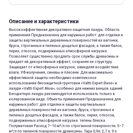
Описание и характеристики
Высокоэффективная декоративно-защитная лазурь. Область
применения Предназначена для наружных работ: для отделки и
защиты вертикальных деревянных поверхностей из вагонки,
раз в 2 недели
бруса, строганных и пиленых дощатых фасадов, а также балок,
перил, откосов, подверженных атмосферной нагрузке.
Позволяет существенно продлить срок службы древесины и
придает ей декоративный эффект, сохраняя ее структуру.
Защищает от атмосферных нагрузок, замедляя воздействие
влаги, УФ-излучения, синевы и плесени. Для максимально
эффективной защиты необходимо комплексное
использование биозащитной грунтовки «Valtti Expert Base» и
лазури «Valtti Expert Akva», особенно для нижних венцов зданий.
Бесцветную лазурь рекомендуется использовать только в
колерованном виде. Объекты применения Предназначена для
наружных работ: для отделки и защиты вертикальных
деревянных поверхностей из вагонки, бруса, строганных и
пиленых дощатых фасадов, а также балок, перил, откосов,
подверженных атмосферной нагрузке. тепень блеска
Полуматовая Расход 7–10 м²/л по строганной поверхности; 5–7
м²/л по пиленой поверхности древесины. Тара 0,9л; 2,7 л; 9 л.