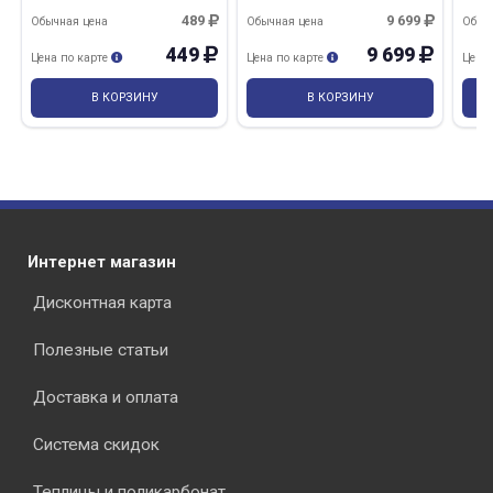
палисандр 0,75л/0,7кг
Tikkurila
Эмпилс/14
489
9 699
Обычная цена
Обычная цена
Обыч
449
9 699
Цена по карте
Цена по карте
Цена
В КОРЗИНУ
В КОРЗИНУ
Интернет магазин
Дисконтная карта
Полезные статьи
Доставка и оплата
Система скидок
Теплицы и поликарбонат