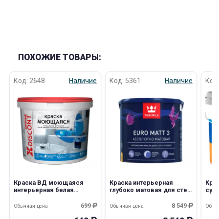
ПОХОЖИЕ ТОВАРЫ:
Код: 2648
Наличие
Код: 5361
Наличие
Код
Краска ВД моющаяся
Краска интерьерная
Кра
интерьерная белая
глубоко матовая для стен
супе
матовая 3кг Дисконт
и потолков Euro Matt 3 9,0л
Про
Ореол
С Tikkurila
699
8 549
Обычная цена
Обычная цена
Обыч