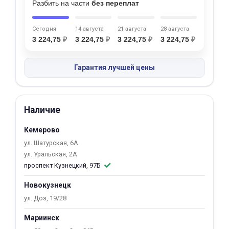
Разбить на части
без переплат
об оплате Плайтом
Сегодня
14 августа
21 августа
28 августа
3 224,75
₽
3 224,75
₽
3 224,75
₽
3 224,75
₽
Остались вопросы?
25
Гарантия лучшей цены
8 800 302-02-51
plait.ru
раз в 2
недели
Наличие
Кемерово
ул. Шатурская, 6А
ул. Уральская, 2А
проспект Кузнецкий, 97Б
Новокузнецк
ул. Доз, 19/28
Мариинск