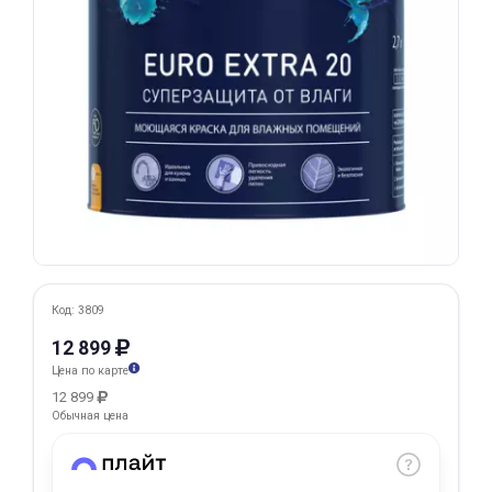
Добавляйте товары
в корзину
Оплачивайте сегодня только
25
% картой любого банка
Получайте товар
выбранный способом
Код: 3809
Оставшиеся
75
% будут
12 899
списываться
с вашей карты
Цена по карте
по
25
%
каждые 2 недели
12 899
Обычная цена
Подробнее