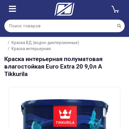
Для клиентов всех банков
Краска ВД (водно-дисперсионные)
Разбейте
Краска интерьерная
оплату
на части
Краска интерьерная полуматовая
без переплат
влагостойкая Euro Extra 20 9,0л А
Tikkurila
График платежей
Сегодня
25
%