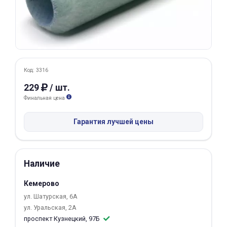
Добавляйте товары
в корзину
Оплачивайте сегодня только
Код: 3316
25
% картой любого банка
229
/ шт.
Финальная цена
Получайте товар
выбранный способом
Гарантия лучшей цены
Оставшиеся
75
% будут
Наличие
списываться
с вашей карты
по
25
%
каждые 2 недели
Кемерово
ул. Шатурская, 6А
ул. Уральская, 2А
проспект Кузнецкий, 97Б
Подробнее