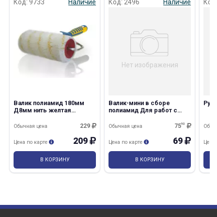
Код: 9733
Наличие
Код: 2496
Наличие
Код
Нет изображения
раз в 2 недели
Валик полиамид 180мм
Валик-мини в сборе
Ручк
Д8мм нить желтая
полиамид Для работ с
двухкомпонентная ручка
Эмалями 60мм L ручки
Профи
30см
229
75
90
Обычная цена
Обычная цена
Обыч
209
69
Цена по карте
Цена по карте
Цена
В КОРЗИНУ
В КОРЗИНУ