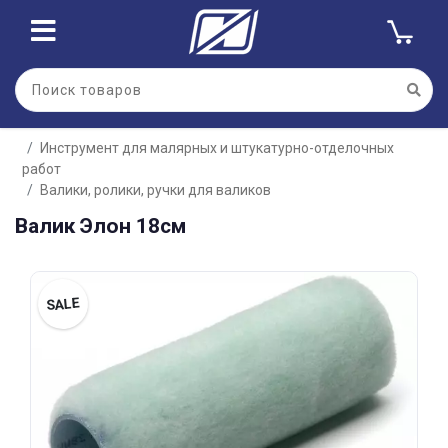
Для клиентов всех банков
Инструмент для малярных и штукатурно-отделочных
Разбейте
работ
оплату
на части
Валики, ролики, ручки для валиков
без переплат
Валик Элон 18см
SALE
График платежей
Сегодня
25
%