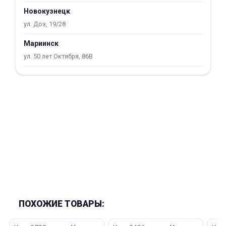
об оплате Плайтом
Новокузнецк
ул. Доз, 19/28
Мариинск
ул. 50 лет Октября, 86В
Остались вопросы?
25
8 800 302-02-51
plait.ru
раз в 2
недели
ПОХОЖИЕ ТОВАРЫ: