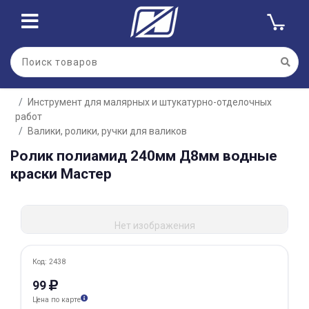
Для клиентов всех банков
Инструмент для малярных и штукатурно-отделочных
Разбейте
работ
оплату
на части
Валики, ролики, ручки для валиков
без переплат
Ролик полиамид 240мм Д8мм водные
краски Мастер
График платежей
Нет изображения
Сегодня
Код: 2438
25
%
99
Цена по карте