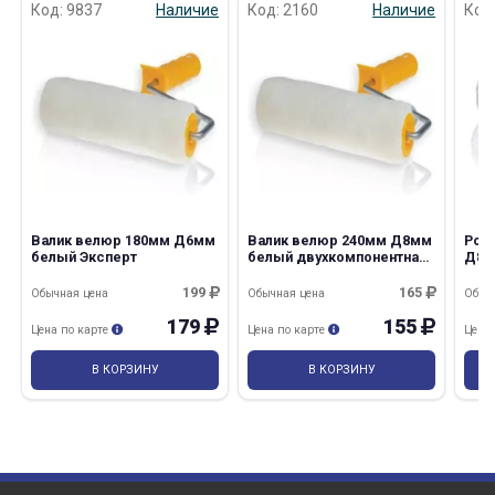
Код: 9837
Наличие
Код: 2160
Наличие
Код
раз в 2 недели
Валик велюр 180мм Д6мм
Валик велюр 240мм Д8мм
Рол
белый Эксперт
белый двухкомпонентная
Д8м
ручка Профи
199
165
Обычная цена
Обычная цена
Обыч
179
155
Цена по карте
Цена по карте
Цена
В КОРЗИНУ
В КОРЗИНУ