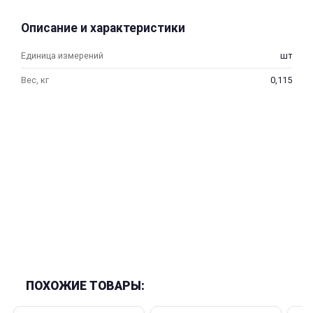
об оплате Плайтом
Описание и характеристики
Единица измерений
шт
Вес, кг
0,115
Остались вопросы?
25
8 800 302-02-51
plait.ru
раз в 2
недели
ПОХОЖИЕ ТОВАРЫ: