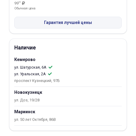
99
90
Обычная цена
Добавляйте товары
в корзину
Гарантия лучшей цены
Оплачивайте сегодня только
25
% картой любого банка
Наличие
Кемерово
Получайте товар
ул. Шатурская, 6А
выбранный способом
ул. Уральская, 2А
проспект Кузнецкий, 97Б
Оставшиеся
75
% будут
Новокузнецк
списываться
с вашей карты
ул. Доз, 19/28
по
25
%
каждые 2 недели
Мариинск
ул. 50 лет Октября, 86В
Подробнее