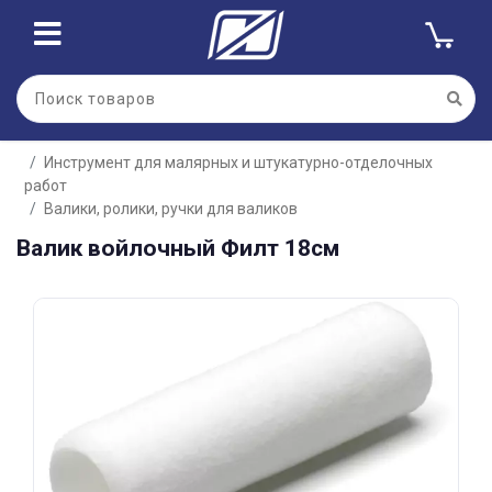
Для клиентов всех банков
Инструмент для малярных и штукатурно-отделочных
Разбейте
работ
оплату
на части
Валики, ролики, ручки для валиков
без переплат
Валик войлочный Филт 18см
График платежей
Сегодня
25
%