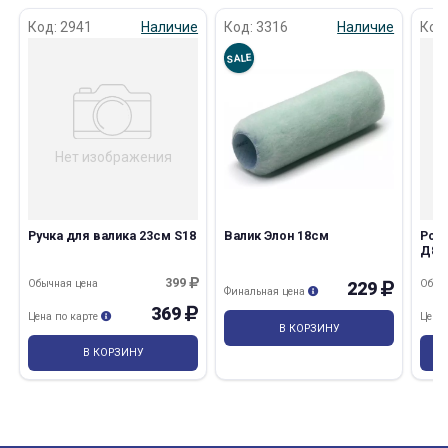
Код: 2941
Наличие
Код: 3316
Наличие
Код
SALE
раз в 2 недели
Нет изображения
Ручка для валика 23см S18
Валик Элон 18см
Рол
Д8м
Мас
399
Обычная цена
Обыч
229
Финальная цена
369
Цена по карте
Цена
В КОРЗИНУ
В КОРЗИНУ