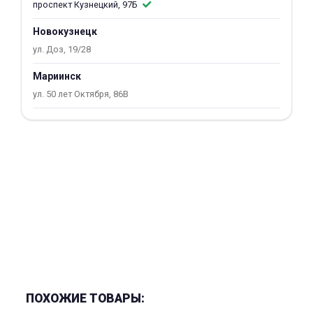
проспект Кузнецкий, 97Б
об оплате Плайтом
Новокузнецк
ул. Доз, 19/28
Мариинск
Остались вопросы?
25
ул. 50 лет Октября, 86В
8 800 302-02-51
plait.ru
раз в 2
недели
ПОХОЖИЕ ТОВАРЫ: