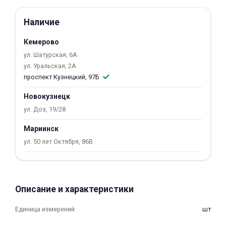
об оплате Плайтом
Наличие
Кемерово
ул. Шатурская, 6А
Остались вопросы?
25
ул. Уральская, 2А
8 800 302-02-51
проспект Кузнецкий, 97Б
plait.ru
раз в 2
Новокузнецк
недели
ул. Доз, 19/28
Мариинск
ул. 50 лет Октября, 86В
Описание и характеристики
Единица измерений
шт