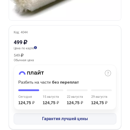
Добавляйте товары
в корзину
Код: 4044
Оплачивайте сегодня только
499
25
% картой любого банка
Цена по карте
549
Обычная цена
Получайте товар
выбранный способом
Разбить на части
без переплат
Оставшиеся
75
% будут
списываться
с вашей карты
Сегодня
15 августа
22 августа
29 августа
по
25
%
каждые 2 недели
124,75
₽
124,75
₽
124,75
₽
124,75
₽
Гарантия лучшей цены
Подробнее