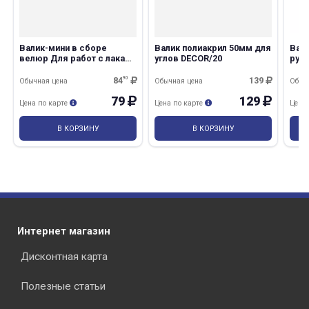
Валик-мини в сборе
Валик полиакрил 50мм для
Вал
велюр Для работ с лаками
углов DECОR/20
ручк
60мм L ручки 30см
12/
84
90
139
Обычная цена
Обычная цена
Обыч
79
129
Цена по карте
Цена по карте
Цена
В КОРЗИНУ
В КОРЗИНУ
Интернет магазин
Дисконтная карта
Полезные статьи