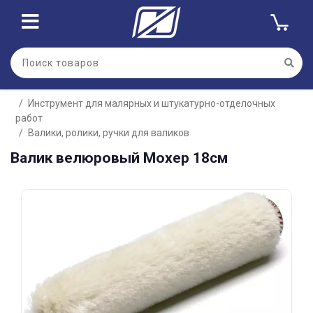
Для клиентов всех банков
Инструмент для малярных и штукатурно-отделочных
Разбейте
работ
оплату
на части
Валики, ролики, ручки для валиков
без переплат
Валик велюровый Мохер 18см
График платежей
Сегодня
25
%