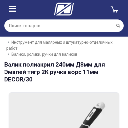
Для клиентов всех банков
Инструмент для малярных и штукатурно-отделочных
Разбейте
работ
оплату
на части
Валики, ролики, ручки для валиков
без переплат
Валик полиакрил 240мм Д8мм для
Эмалей тигр 2К ручка ворс 11мм
DECОR/30
График платежей
Сегодня
25
%