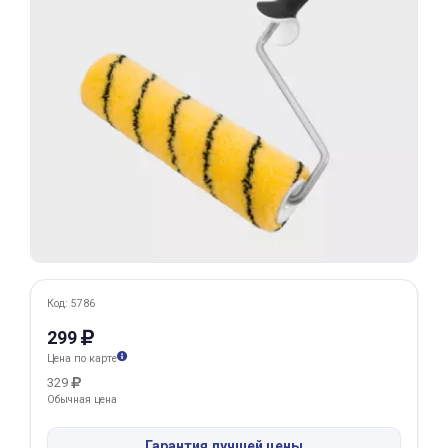
Добавляйте товары
в корзину
Оплачивайте сегодня только
25
% картой любого банка
Получайте товар
выбранный способом
Оставшиеся
75
% будут
Код: 5786
списываться
с вашей карты
299
по
25
%
каждые 2 недели
Цена по карте
329
Обычная цена
Подробнее
Гарантия лучшей цены