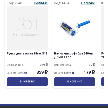
Код: 2940
Наличие
Код: 4454
Наличие
Код
Нет изображения
Ручка для валика 18см S18
Валик микрофибра 240мм
Ручк
Д6мм Евро
28с
379
199
Обычная цена
Обычная цена
Обыч
359
179
Цена по карте
Цена по карте
Цена
В КОРЗИНУ
В КОРЗИНУ