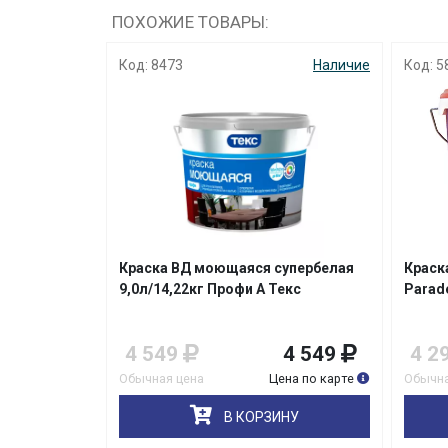
ПОХОЖИЕ ТОВАРЫ:
Наличие
Код: 8473
Наличие
Код: 5
лков
Краска ВД моющаяся супербелая
Краск
fice 4 0,9л
9,0л/14,22кг Профи А Текс
Parad
729
4 549
4 549
4 2
на по карте
Обычная цена
Цена по карте
Обычна
НУ
В КОРЗИНУ