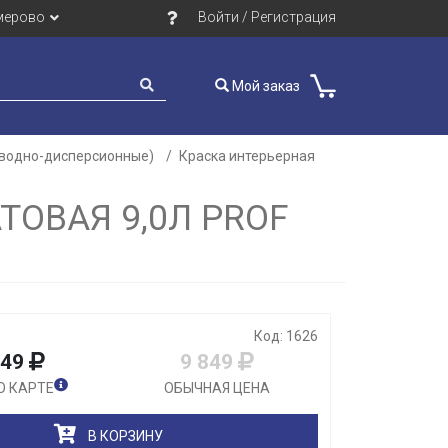
мерово
Войти / Регистрация
Мой заказ
(водно-дисперсионные)
Краска интерьерная
ОВАЯ 9,0Л PROF
Закрыть
Код: 1626
849
9 849
О КАРТЕ
ОБЫЧНАЯ ЦЕНА
В КОРЗИНУ