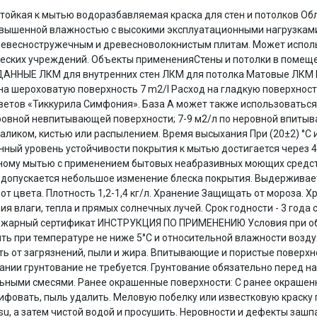
 стойкая к мытью водоразбавляемая краска для стен и потолков 
Оставшиеся
75
% будут
списываться
повышенной влажностью с высокими эксплуатационными нагрузкам
с вашей карты
по
25
%
каждые 2 недели
ревесностружечным и древесноволокнистым плитам. Может испол
еских учреждений. Объекты примененияСтены и потолки в помещ
ДАННЫЕ ЛКМ для внутренних стен ЛКМ для потолка Матовые ЛКМ
а шероховатую поверхность 7 m2/l Расход на гладкую поверхность 
ветов «Тиккурила Симфония». База A может также использоваться 
Подробнее
об оплате Плайтом
 ровной невпитывающей поверхности; 7-9 м2/л по неровной впитываю
ликом, кистью или распылением. Время высыхания При (20±2) °C и
нный уровень устойчивости покрытия к мытью достигается через 4
вному мытью с применением бытовых неабразивных моющих средств
ья допускается небольшое изменение блеска покрытия. Выдерживае
25
от цвета. Плотность 1,2-1,4 кг/л. Хранение Защищать от мороза. Х
раз в 2
я влаги, тепла и прямых солнечных лучей. Срок годности - 3 года
Остались вопросы?
недели
Пожарный сертификат ИНСТРУКЦИЯ ПО ПРИМЕНЕНИЮ Условия при о
ить при температуре не ниже 5°С и относительной влажности возд
8 800 302-02-51
ь от загрязнений, пыли и жира. Впитывающие и пористые поверхн
plait.ru
вании грунтование не требуется. Грунтование обязательно перед 
ьными смесями. Ранее окрашенные поверхности: С ранее окрашен
фовать, пыль удалить. Меловую побелку или известковую краску 
, а затем чистой водой и просушить. Неровности и дефекты зашпат