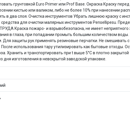
товать грунтовкой Euro Primer или Prof Base. Окраска Краску пер
есении кистью или валиком, либо не более 10% при нанесении рас
сить в два слоя. Очистка инструментов Убрать лишнюю краску с ин
средства для очистки малярных инструментов Pensellipesu. Пред
 ТРУДА Краска пожаро- и взрывобезопасна, не имеет неприятного 
ания в глаза, при попадании промыть большим количеством воды. 
 Для защиты рук применять резиновые перчатки. Не смешивать с
раз в 2 недели
 использования тару утилизировать как бытовые отходы. Оста
Хранить и транспортировать при t выше 5°C в плотно закрытой та
со дня изготовления в невскрытой заводской упаковке.
ний
ь