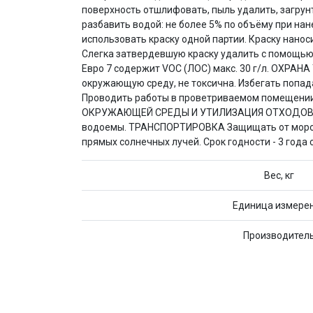
поверхность отшлифовать, пыль удалить, загрун
разбавить водой: не более 5% по объёму при нан
использовать краску одной партии. Краску нано
Слегка затвердевшую краску удалить с помощью 
Евро 7 содержит VOC (ЛОС) макс. 30 г/л. ОХРАНА
окружающую среду, не токсична. Избегать попад
Проводить работы в проветриваемом помещении.
ОКРУЖАЮЩЕЙ СРЕДЫ И УТИЛИЗАЦИЯ ОТХОДОВ После
водоемы. ТРАНСПОРТИРОВКА Защищать от мороза. 
прямых солнечных лучей. Срок годности - 3 года 
Вес, кг
Единица измере
Производител