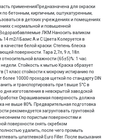
Область примененияПредназначена для окраски
и по бетонным, кирпичным, оштукатуренным,
ьзоваться в детских учреждениях и помещениях
ениях с нормальной и повышенной
 Водоразбавляемые ЛКМ Наносить валиком
14 m2/l Базис A и C Цвета Колеруется в
в качестве белой краски. Степень блеска
щей поверхности. Тара 2,7л, 9 л, 18л.
 относительной влажности (65±5)%: 1 час.
 недели. Стойкость к мытью Краска образует
 (1 класс стойкости к мокрому истиранию по
т более 10000 проходов щеткой по стандарту DIN
ранить и транспортировать при t выше 5°C в
 со дня изготовления в невскрытой заводской
бработке Окрашиваемая поверхность должна
уха не выше 80%. Предварительная подготовка
ости рекомендуется загрунтовать грунтовкой
нанесением по пористым поверхностям и
ной поверхности снять скребком
полностью удалить, после чего промыть
левать шпатлевкой Euro Filler. После высыхания