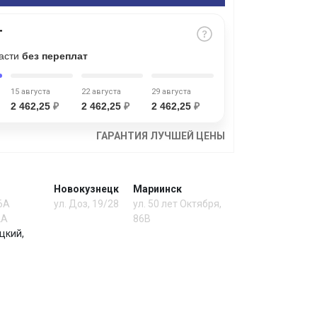
части
без переплат
15 августа
22 августа
29 августа
2 462,25
₽
2 462,25
₽
2 462,25
₽
ГАРАНТИЯ ЛУЧШЕЙ ЦЕНЫ
Новокузнецк
Мариинск
 6А
ул. Доз, 19/28
ул. 50 лет Октября,
2А
86В
цкий,