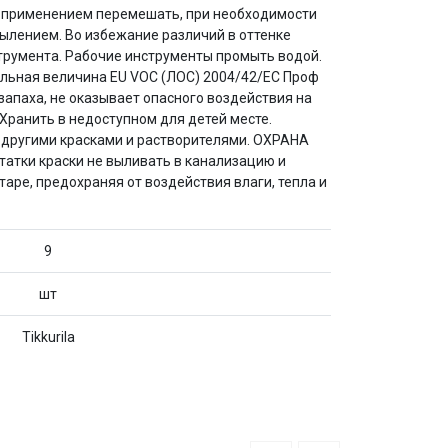
ед применением перемешать, при необходимости
пылением. Во избежание различий в оттенке
струмента. Рабочие инструменты промыть водой.
ельная величина EU VOC (ЛОС) 2004/42/EC Проф
запаха, не оказывает опасного воздействия на
Хранить в недоступном для детей месте.
 другими красками и растворителями. ОХРАНА
тки краски не выливать в канализацию и
ре, предохраняя от воздействия влаги, тепла и
9
шт
Tikkurila