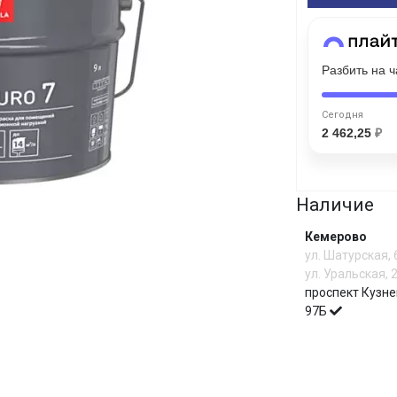
График платежей
Разбить на 
Сегодня
25
%
Сегодня
2 462,25
₽
Добавляйте товары
в корзину
Наличие
Кемерово
ул. Шатурская,
Оплачивайте сегодня только
ул. Уральская, 
25
% картой любого банка
проспект Кузне
97Б
Получайте товар
выбранный способом
И