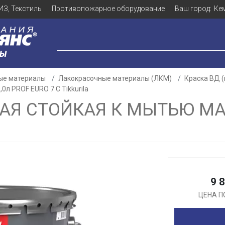
ИЗ, Текстиль
Противопожарное оборудование
Ваш город:
Ке
ЛЫ
ые материалы
Лакокрасочные материалы (ЛКМ)
Краска ВД 
0л PROF EURO 7 С Tikkurila
АЯ СТОЙКАЯ К МЫТЬЮ МАТ
Для клиентов всех банков
Разбейте
оплату
9 
а части
без переплат
ЦЕНА П