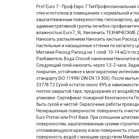
Prof Euro 7 - Проф Евро 7 ТипПрофессиональная
стен и потолков в помещениях с нормальной и 
зашпатлеванным поверхностям, гипсокартону, д
административной группы лечебно-профилактич
влажностью.Euro7_9L Увеличить ТЕХНИЧЕСКИЕ 
Наносить распылением Наносить кистью Расход н
пастельные и насыщенные оттенки по каталогу ц
Матовая Расход Расход на 1 слой: 10-14 м2/л по
Разбавитель Вода Способ нанесения Наносится ва
Следующий слой наносить через 1,5-2 часа. Зада
покрытие, устойчивое к многократному интенси
стандарту ISO 11998/ DIN EN 13 300). После мыт
53778 T2 Сухой остаток около 49% в зависимости 
плотно закрытой таре, предохраняя от воздействи
упаковке. Сертификат пожарной безопасности 
быть сухой и чистой. Окрасочные работы провод
Неокрашенные поверхности: поверхность очистит
Euro Primer или Prof Base. При сплошном шпатле
поверхностям, зашпатлеванным сухими строител
отслаивающуюся краску и всю поверхность отшли
поверхность водой с моющим средством Maalipesu