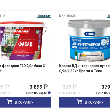
812
Наличие
Код: 8460
Н
а фасадная F20 9,0л база С
Краска ВД интерьерная супе
e
0,9л/1,39кг Профи А Текс
99
3 899
379
37
я цена
Цена по карте
Обычная цена
Цена по 
В КОРЗИНУ
В КОРЗИНУ