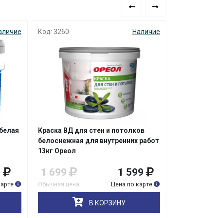
аличие
Код: 3260
Наличие
Код: 7814
рбелая
Краска ВД для стен и потолков
Краска для 
белоснежная для внутренних работ
моющаяся Oa
13кг Ореол
С
9
1 699
1 599
1 999
карте
Обычная цена
Цена по карте
Обычная цена
В КОРЗИНУ