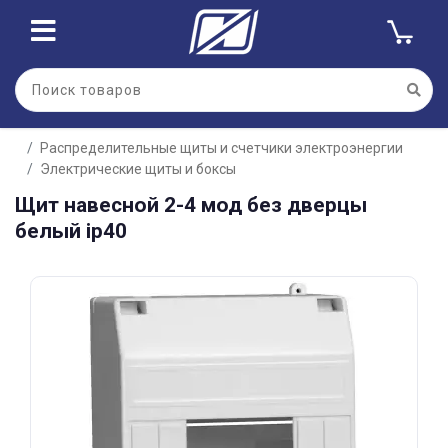
Для клиентов всех банков
Распределительные щиты и счетчики электроэнергии
Разбейте
Электрические щиты и боксы
оплату
на части
Щит навесной 2-4 мод без дверцы
без переплат
белый ip40
График платежей
Сегодня
25
%