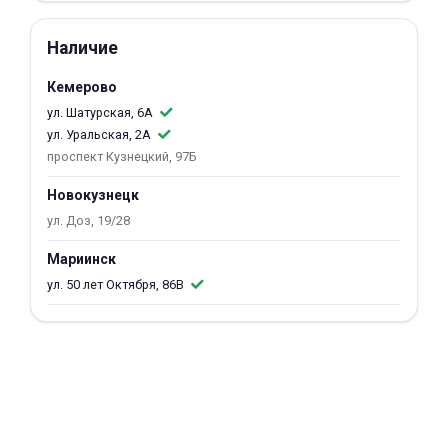
об оплате Плайтом
Наличие
Кемерово
ул. Шатурская, 6А
Остались вопросы?
25
ул. Уральская, 2А
8 800 302-02-51
проспект Кузнецкий, 97Б
plait.ru
раз в 2
Новокузнецк
недели
ул. Доз, 19/28
Мариинск
ул. 50 лет Октября, 86В