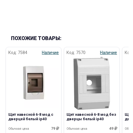
ПОХОЖИЕ ТОВАРЫ:
раз в 2 недели
Код: 7584
Наличие
Код: 7570
Наличие
Код
Щит навесной 6-8 мод с
Щит навесной 6-8 мод без
Щит 
дверцей белый ip40
дверцы белый ip40
две
79
49
Обычная цена
Обычная цена
Обыч