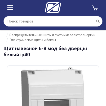
Для клиентов всех банков
Распределительные щиты и счетчики электроэнергии
Разбейте
Электрические щиты и боксы
оплату
на части
Щит навесной 6-8 мод без дверцы
без переплат
белый ip40
График платежей
Сегодня
25
%