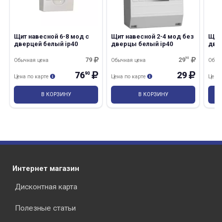
Щит навесной 6-8 мод с
Щит навесной 2-4 мод без
Щит 
дверцей белый ip40
дверцы белый ip40
две
79
29
90
Обычная цена
Обычная цена
Обыч
76
29
90
Цена по карте
Цена по карте
Цена
В КОРЗИНУ
В КОРЗИНУ
Интернет магазин
Дисконтная карта
Полезные статьи