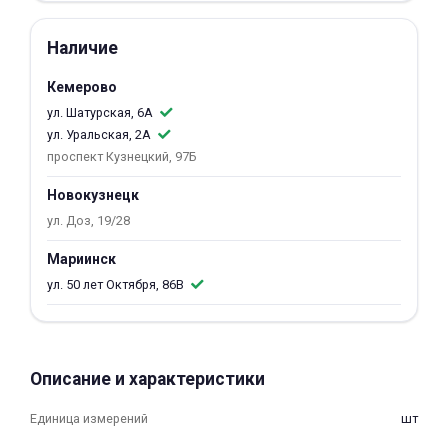
об оплате Плайтом
Наличие
Кемерово
ул. Шатурская, 6А
Остались вопросы?
25
ул. Уральская, 2А
8 800 302-02-51
проспект Кузнецкий, 97Б
plait.ru
раз в 2
Новокузнецк
недели
ул. Доз, 19/28
Мариинск
ул. 50 лет Октября, 86В
Описание и характеристики
Единица измерений
шт