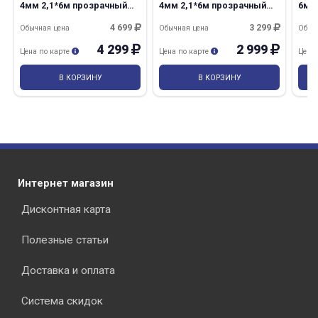
4мм 2,1*6м прозрачный
4мм 2,1*6м прозрачный
6мм
Актуаль вес 7,56 кг
Rational Казанский 5,922 кг
Rati
4 699
3 299
Обычная цена
Обычная цена
Обыч
4 299
2 999
Цена по карте
Цена по карте
Цена
В КОРЗИНУ
В КОРЗИНУ
Интернет магазин
Дисконтная карта
Полезные статьи
Доставка и оплата
Система скидок