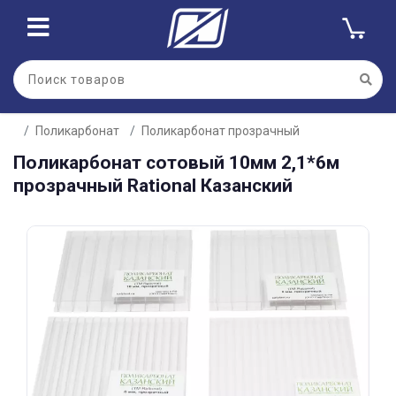
Для клиентов всех банков
Поликарбонат
Поликарбонат прозрачный
Разбейте
Поликарбонат сотовый 10мм 2,1*6м
оплату
на части
прозрачный Rational Казанский
без переплат
График платежей
Сегодня
25
%