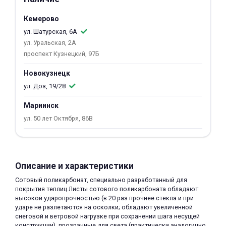
об оплате Плайтом
Кемерово
ул. Шатурская, 6А
ул. Уральская, 2А
проспект Кузнецкий, 97Б
Остались вопросы?
25
Новокузнецк
8 800 302-02-51
ул. Доз, 19/28
plait.ru
раз в 2
недели
Мариинск
ул. 50 лет Октября, 86В
Описание и характеристики
Сотовый поликарбонат, специально разработанный для
покрытия теплиц.Листы сотового поликарбоната обладают
высокой ударопрочностью (в 20 раз прочнее стекла и при
ударе не разлетаются на осколки; обладают увеличенной
снеговой и ветровой нагрузке при сохранении шага несущей
конструкции), прозрачные для света (практически аналогично