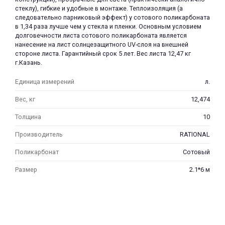
стеклу), гибкие и удобные в монтаже. Теплоизоляция (а
следовательно парниковый эффект) у сотового поликарбоната
в 1,34 раза лучше чем у стекла и пленки. Основным условием
долговечности листа сотового поликарбоната является
нанесение на лист солнцезащитного UV-слоя на внешней
стороне листа. Гарантийный срок 5 лет. Вес листа 12,47 кг
г.Казань.
раз в 2 недели
Единица измерений
л.
Вес, кг
12,474
Толщина
10
Производитель
RATIONAL
Поликарбонат
Сотовый
Размер
2.1*6 м