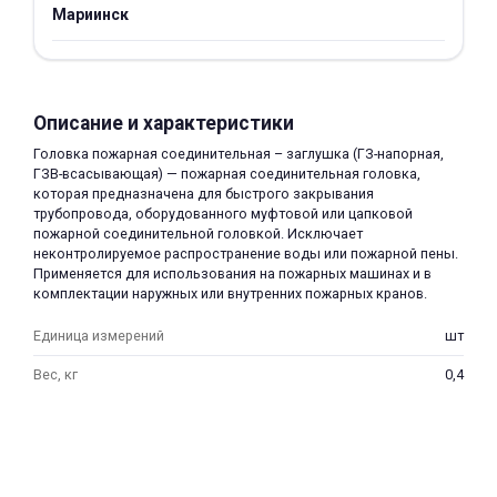
Мариинск
об оплате Плайтом
Описание и характеристики
Остались вопросы?
25
Головка пожарная соединительная – заглушка (ГЗ-напорная,
8 800 302-02-51
ГЗВ-всасывающая) — пожарная соединительная головка,
plait.ru
раз в 2
которая предназначена для быстрого закрывания
трубопровода, оборудованного муфтовой или цапковой
недели
пожарной соединительной головкой. Исключает
неконтролируемое распространение воды или пожарной пены.
Применяется для использования на пожарных машинах и в
комплектации наружных или внутренних пожарных кранов.
Единица измерений
шт
Вес, кг
0,4