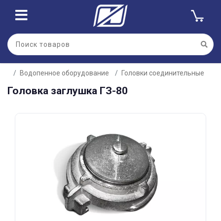
Для клиентов всех банков
Водопенное оборудование
Головки соединительные
Разбейте
Головка заглушка ГЗ-80
оплату
на части
без переплат
График платежей
Сегодня
25
%