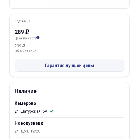
Добавляйте товары
в корзину
Код: 6650
289
Оплачивайте сегодня только
Цена по карте
25
% картой любого банка
299
Обычная цена
Получайте товар
Гарантия лучшей цены
выбранный способом
Наличие
Оставшиеся
75
% будут
списываться
с вашей карты
Кемерово
по
25
%
каждые 2 недели
ул. Шатурская, 6А
Новокузнецк
ул. Доз, 19/28
Подробнее