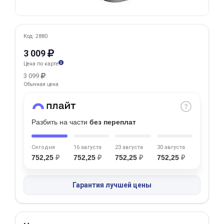
Добавляйте товары
в корзину
Код: 2880
3 009
Оплачивайте сегодня только
Цена по карте
25
% картой любого банка
3 099
Обычная цена
Получайте товар
выбранный способом
Разбить на части
без переплат
Сегодня
16 августа
23 августа
30 августа
Оставшиеся
75
% будут
752,25
₽
752,25
₽
752,25
₽
752,25
₽
списываться
с вашей карты
по
25
%
каждые 2 недели
Гарантия лучшей цены
Подробнее