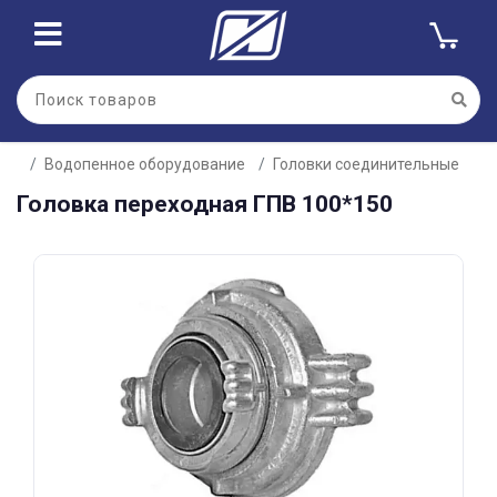
Для клиентов всех банков
Водопенное оборудование
Головки соединительные
Разбейте
Головка переходная ГПВ 100*150
оплату
на части
без переплат
График платежей
Сегодня
25
%