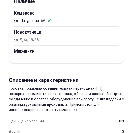
Наличие
об оплате Плайтом
Кемерово
ул. Шатурская, 6А
Новокузнецк
Остались вопросы?
25
ул. Доз, 19/28
8 800 302-02-51
plait.ru
Мариинск
раз в 2
недели
Описание и характеристики
Головка пожарная соединительная переходная (ГП) —
пожарная соединительная головка, обеспечивающая быстрое
соединение в составе оборудования пожаротушения изделий с
разными условными проходами. Применяется для
использования на пожарных машинах.
Единица измерений
шт
Вес, кг
3