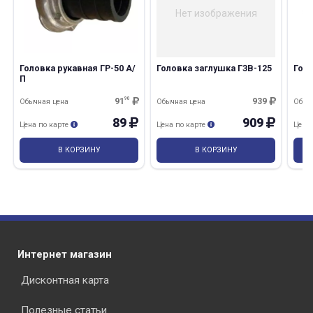
Нет изображения
Головка рукавная ГР-50 А/
Головка заглушка ГЗВ-125
Голо
П
91
90
939
Обычная цена
Обычная цена
Обыч
89
909
Цена по карте
Цена по карте
Цена
В КОРЗИНУ
В КОРЗИНУ
Интернет магазин
Дисконтная карта
Полезные статьи