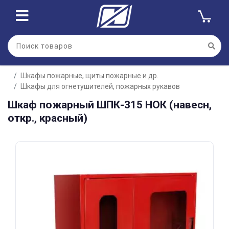
Для клиентов всех банков
Шкафы пожарные, щиты пожарные и др.
Разбейте
Шкафы для огнетушителей, пожарных рукавов
оплату
на части
Шкаф пожарный ШПК-315 НОК (навесн,
без переплат
откр., красный)
График платежей
Сегодня
25
%