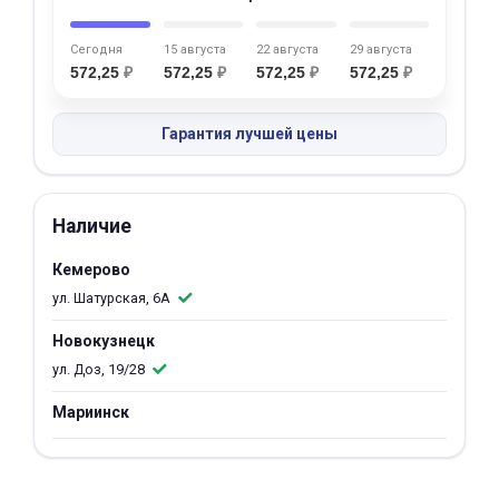
об оплате Плайтом
Сегодня
15 августа
22 августа
29 августа
572,25
₽
572,25
₽
572,25
₽
572,25
₽
Гарантия лучшей цены
Остались вопросы?
25
8 800 302-02-51
plait.ru
раз в 2
недели
Наличие
Кемерово
ул. Шатурская, 6А
Новокузнецк
ул. Доз, 19/28
Мариинск