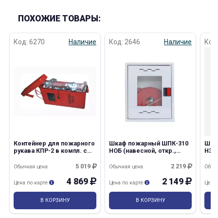
ПОХОЖИЕ ТОВАРЫ:
Код: 6270
Наличие
Код: 2646
Наличие
Код
Контейнер для пожарного
Шкаф пожарный ШПК-310
Шка
рукава КПР-2 в компл. с
НОБ (навесной, откр.,
НЗК 
рукавом
белый) ЛБ
закр
5 019
2 219
Обычная цена
Обычная цена
Обыч
4 869
2 149
Цена по карте
Цена по карте
Цена
В КОРЗИНУ
В КОРЗИНУ