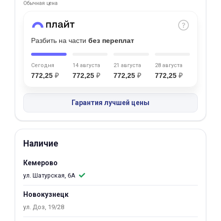
Обычная цена
Добавляйте товары
в корзину
Разбить на части
без переплат
Оплачивайте сегодня только
Сегодня
14 августа
21 августа
28 августа
25
% картой любого банка
772,25
₽
772,25
₽
772,25
₽
772,25
₽
Гарантия лучшей цены
Получайте товар
выбранный способом
Наличие
Оставшиеся
75
% будут
списываться
с вашей карты
Кемерово
по
25
%
каждые 2 недели
ул. Шатурская, 6А
Новокузнецк
ул. Доз, 19/28
Подробнее