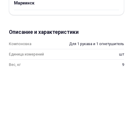
Мариинск
об оплате Плайтом
Описание и характеристики
Остались вопросы?
25
8 800 302-02-51
Компоновка
Для 1 рукава и 1 огнетушитель
plait.ru
раз в 2
Единица измерений
шт
недели
Вес, кг
9