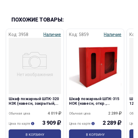
ПОХОЖИЕ ТОВАРЫ:
Код: 3958
Наличие
Код: 5859
Наличие
Код
раз в 2 недели
Нет изображения
Шкаф пожарный ШПК-320
Шкаф пожарный ШПК-315
Шка
НЗК (навесн, закрытый,
НОК (навесн, откр.,
12НЗ
красный) ЛБ
красный)
крас
4 019
2 289
Обычная цена
Обычная цена
Обыч
3 909
2 289
Цена по карте
Цена по карте
Цена
В КОРЗИНУ
В КОРЗИНУ