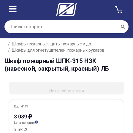
Для клиентов всех банков
Шкафы пожарные, щиты пожарные и др.
Разбейте
Шкафы для огнетушителей, пожарных рукавов
оплату
на части
Шкаф пожарный ШПК-315 НЗК
без переплат
(навесной, закрытый, красный) ЛБ
График платежей
Нет изображения
Код: 4119
Сегодня
25
%
3 089
Цена по карте
3 189