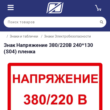
Для клиентов всех банков
Знаки и таблички
Знаки Электробезопасности
Разбейте
Знак Напряжение 380/220В 240*130
оплату
на части
(S04) пленка
без переплат
График платежей
Сегодня
25
%