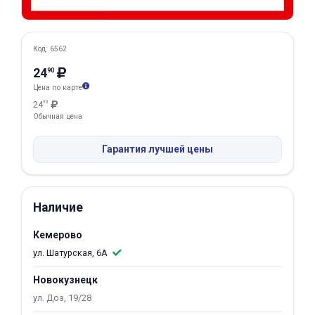
Добавляйте товары
в корзину
Код: 6562
24
90
Оплачивайте сегодня только
Цена по карте
25
% картой любого банка
24
90
Обычная цена
Получайте товар
Гарантия лучшей цены
выбранный способом
Наличие
Оставшиеся
75
% будут
списываться
с вашей карты
Кемерово
по
25
%
каждые 2 недели
ул. Шатурская, 6А
Новокузнецк
ул. Доз, 19/28
Подробнее