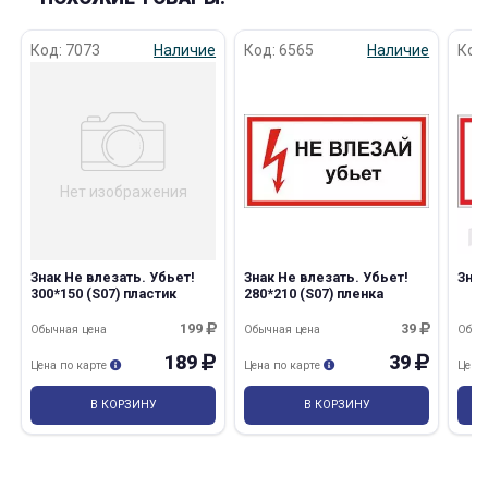
Код: 7073
Наличие
Код: 6565
Наличие
Код
раз в 2 недели
Нет изображения
Знак Не влезать. Убьет!
Знак Не влезать. Убьет!
Знак
300*150 (S07) пластик
280*210 (S07) пленка
199
39
Обычная цена
Обычная цена
Обыч
189
39
Цена по карте
Цена по карте
Цена
В КОРЗИНУ
В КОРЗИНУ