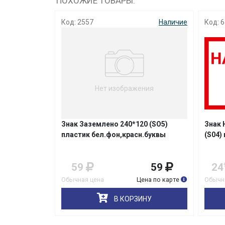
ПОХОЖИЕ ТОВАРЫ:
Наличие
Код: 2557
Наличие
Код: 6
ния
Нет изображения
 для жизни
Знак Заземлено 240*120 (SO5)
Знак 
пластик бел.фон,красн.буквы
(S04) 
189
59
59
24
9
на по карте
Обычная цена
Цена по карте
Обычна
НУ
В КОРЗИНУ