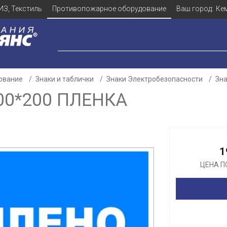
ИЗ, Текстиль
Противопожарное оборудование
Ваш город:
Ке
ование
Знаки и таблички
Знаки Электробезопасности
Зна
00*200 ПЛЕНКА
Для клиентов всех банков
1
Разбейте
оплату
ЦЕНА П
а части
без переплат
График платежей