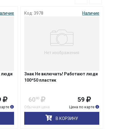
аличие
Код: 3978
Наличие
Код: 7073
Нет изображения
Не
 люди
Знак Не включать! Работают люди
Знак Не вле
100*50 пластик
(S07) пласт
9
60
59
199
90
карте
Обычная цена
Цена по карте
Обычная цена
В КОРЗИНУ