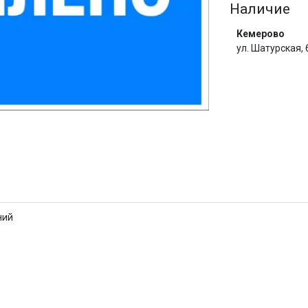
Наличие
Сегодня
Кемерово
25
%
ул. Шатурская,
Добавляйте товары
в корзину
И
Оплачивайте сегодня только
25
% картой любого банка
ний
Получайте товар
выбранный способом
Оставшиеся
75
% будут
списываться