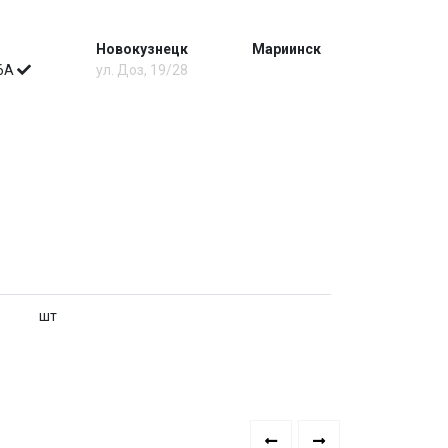
Новокузнецк
Мариинск
 6А
ул. Доз, 19/28
шт