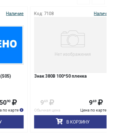
аличие
Код: 7108
Наличие
Код: 6565
Нет изображения
)
Знак 380В 100*50 пленка
Знак Не вле
(S07) пленк
9
9
39
0
69
69
карте
Обычная цена
Цена по карте
Обычная цена
В КОРЗИНУ