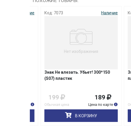
ПОХОЖИЕ ТОВАРЫ:
Наличие
Код: 7073
Наличие
Код: 5
Нет изображения
ка
Знак Не влезать. Убьет! 300*150
Знак 
(S07) пластик
пласт
24
199
189
50
90
9
на по карте
Обычная цена
Цена по карте
Обычна
НУ
В КОРЗИНУ