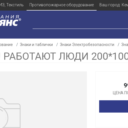
ИЗ, Текстиль
Противопожарное оборудование
Ваш город:
Ке
ование
Знаки и таблички
Знаки Электробезопасности
Зна
! РАБОТАЮТ ЛЮДИ 200*10
Для клиентов всех банков
9
Разбейте
оплату
ЦЕНА П
а части
без переплат
График платежей