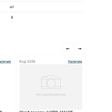
шт
8
аличие
Код: 6336
Наличие
Код: 4129
Нет изображения
Не