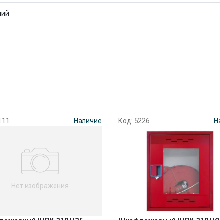
с вашей карты
по
25
%
каждые 2 недели
ний
Подробнее
об оплате Плайтом
25
111
Наличие
Код: 5226
Н
раз в 2
Остались вопросы?
недели
8 800 302-02-51
plait.ru
Нет изображения