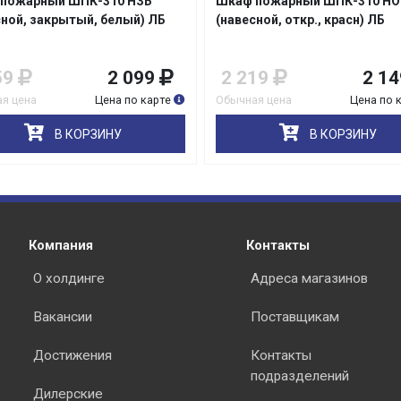
пожарный ШПК-310 НЗБ
Шкаф пожарный ШПК-310 НО
сной, закрытый, белый) ЛБ
(навесной, откр., красн) ЛБ
59
2 099
2 219
2 14
я цена
Цена по карте
Обычная цена
Цена по 
раз в 2 недели
В КОРЗИНУ
В КОРЗИНУ
Компания
Контакты
О холдинге
Адреса магазинов
Вакансии
Поставщикам
Достижения
Контакты
подразделений
Дилерские