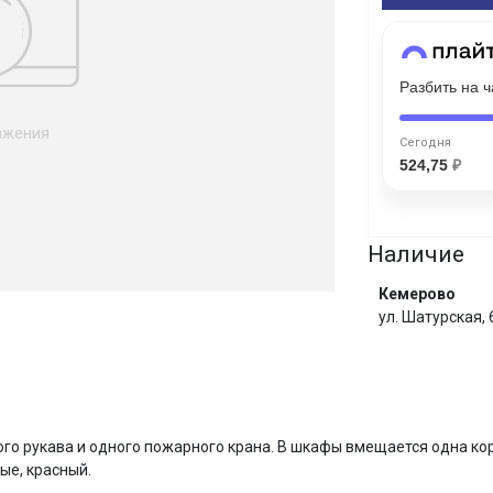
Сегодня
25
%
Разбить на 
ажения
Сегодня
524,75
₽
Добавляйте товары
в корзину
Наличие
Оплачивайте сегодня только
Кемерово
25
% картой любого банка
ул. Шатурская,
Получайте товар
выбранный способом
И
о рукава и одного пожарного крана. В шкафы вмещается одна ко
ые, красный.
Оставшиеся
75
% будут
списываться