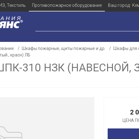
ИЗ, Текстиль
Противопожарное оборудование
Ваш город:
Ке
ование
Шкафы пожарные, щиты пожарные и др.
Шкафы для 
ый., красн) ЛБ
К-310 НЗК (НАВЕСНОЙ, З
Для клиентов всех банков
Разбейте
оплату
а части
без переплат
2 
ЦЕНА П
График платежей