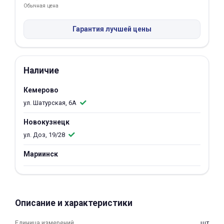
Обычная цена
Добавляйте товары
в корзину
Гарантия лучшей цены
Оплачивайте сегодня только
Наличие
25
% картой любого банка
Кемерово
ул. Шатурская, 6А
Получайте товар
выбранный способом
Новокузнецк
ул. Доз, 19/28
Оставшиеся
75
% будут
Мариинск
списываться
с вашей карты
по
25
%
каждые 2 недели
Описание и характеристики
Подробнее
Единица измерений
шт