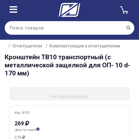
Для клиентов всех банков
Огнетушители
Комплектующие к огнетушителям
Разбейте
Кронштейн ТВ10 транспортный (с
оплату
на части
металлической защелкой для ОП- 10 d-
без переплат
170 мм)
График платежей
Нет изображения
Код: 8130
Сегодня
25
%
269
Цена по карте
279