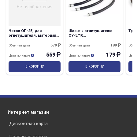
Нет изображения
Чехол ОП-25, для
Шланг к огнетушителю
Тру
огнетушителя, материал-
ОУ-5/10
ПВХ
(L400/M10*1/M16*1,5)
579
189
раз в 2 недели
Обычная цена
Обычная цена
Обыч
559
179
Цена по карте
Цена по карте
Цена
В КОРЗИНУ
В КОРЗИНУ
Интернет магазин
Дисконтная карта
Полезные статьи