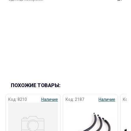
об оплате Плайтом
Остались вопросы?
25
8 800 302-02-51
plait.ru
раз в 2
недели
ПОХОЖИЕ ТОВАРЫ:
Код: 8210
Наличие
Код: 2187
Наличие
Код