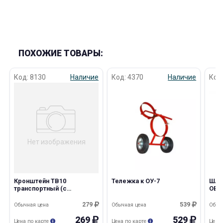
ПОХОЖИЕ ТОВАРЫ:
раз в 2 недели
Код: 8130
Наличие
Код: 4370
Наличие
Код
Нет изображения
Кронштейн ТВ10
Тележка к ОУ-7
Шла
транспортный (с
ОВП-
металлической защелкой
пен
для ОП- 10 d-170 мм)
279
539
Обычная цена
Обычная цена
Обыч
269
529
Цена по карте
Цена по карте
Цена