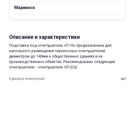
об оплате Плайтом
Мариинск
Описание и характеристики
Остались вопросы?
25
8 800 302-02-51
Подставка под огнетушитель «П-10» предназначена для
напольного размещения переносных огнетушителей
plait.ru
раз в 2
диаметром до 140мм в общественных зданиях и на
недели
производственных объектах. Рекомендованы следующие
огнетушители: - огнетушитель ОП-2(з)
Единица измерений
шт