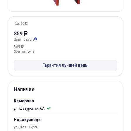
Добавляйте товары
в корзину
Код: 6042
359
Оплачивайте сегодня только
Цена по карте
25
% картой любого банка
369
Обычная цена
Получайте товар
Гарантия лучшей цены
выбранный способом
Оставшиеся
75
% будут
Наличие
списываться
с вашей карты
Кемерово
по
25
%
каждые 2 недели
ул. Шатурская, 6А
Новокузнецк
ул. Доз, 19/28
Подробнее