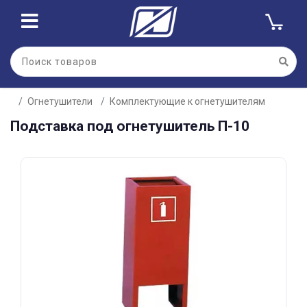
Для клиентов всех банков
Огнетушители
Комплектующие к огнетушителям
Разбейте
Подставка под огнетушитель П-10
оплату
на части
без переплат
График платежей
Сегодня
25
%