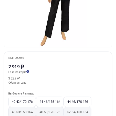
Код: 000086
2 919
Цена по карте
3 229
Обычная цена
Выберите Размер:
40-42/170-176
44-46/158-164
44-46/170-176
48-50/158-164
48-50/170-176
52-54/158-164