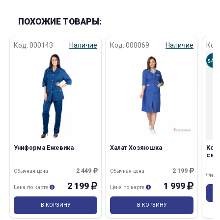
ПОХОЖИЕ ТОВАРЫ:
Код: 000143
Наличие
Код: 000069
Наличие
Код
SAL
Униформа Ежевика
Халат Хозяюшка
Кост
сер/
112-
2 449
2 199
Обычная цена
Обычная цена
Фина
2 199
1 999
Цена по карте
Цена по карте
В КОРЗИНУ
В КОРЗИНУ