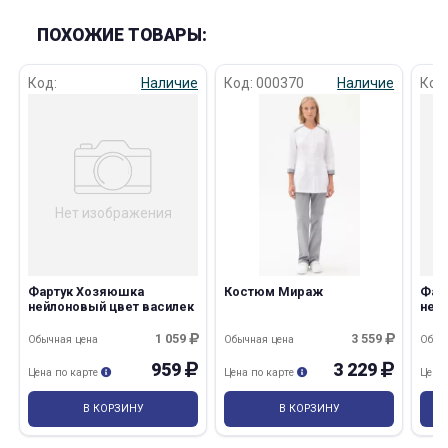
ПОХОЖИЕ ТОВАРЫ:
Код:
Наличие
Код: 000370
Наличие
Код
Нет изображения
Фартук Хозяюшка
Костюм Мираж
Фар
нейлоновый цвет василек
ней
бор
1 059
3 559
Обычная цена
Обычная цена
Обыч
959
3 229
Цена по карте
Цена по карте
Цена
В КОРЗИНУ
В КОРЗИНУ